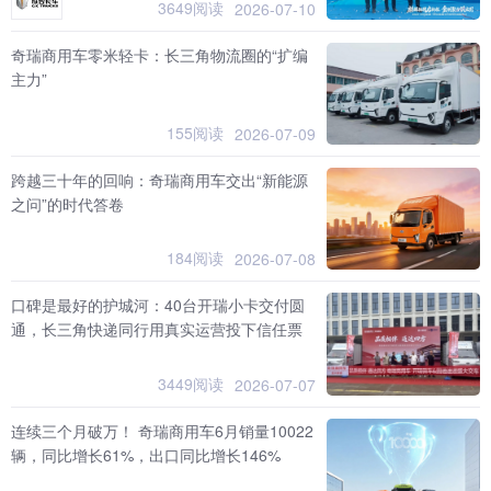
3649阅读
2026-07-10
奇瑞商用车零米轻卡：长三角物流圈的“扩编
主力”
155阅读
2026-07-09
跨越三十年的回响：奇瑞商用车交出“新能源
之问”的时代答卷
184阅读
2026-07-08
口碑是最好的护城河：40台开瑞小卡交付圆
通，长三角快递同行用真实运营投下信任票
3449阅读
2026-07-07
连续三个月破万！ 奇瑞商用车6月销量10022
辆，同比增长61%，出口同比增长146%