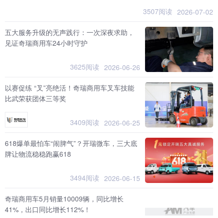
3507阅读
2026-07-02
五大服务升级的无声践行：一次深夜求助，
见证奇瑞商用车24小时守护
3625阅读
2026-06-26
以赛促练 “叉”亮绝活！奇瑞商用车叉车技能
比武荣获团体三等奖
3409阅读
2026-06-25
618爆单最怕车“闹脾气”？开瑞微车，三大底
牌让物流稳稳跑赢618
3494阅读
2026-06-15
奇瑞商用车5月销量10009辆，同比增长
41%，出口同比增长112%！