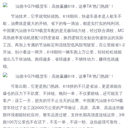
节油技术，它早就驾轻就熟。618期间，快递车基本是人歇车不
歇，油费就是最大的开销。省下的每一滴油，都是实打实的纯利润。
中国重汽
汕德卡G7H载货车配的是无极S动力链，经过联合调校，MC
高热效率发动机搭配12挡变速箱，换挡逻辑完全贴合快递快运的实际
工况。再加上专属的节油标定和流线型低风阻驾驶室，百公里能省1-2
升油。别小看这一两升，618期间一辆车跑上万公里，轻轻松松就能
省出几千块油钱。跑得越多，省得越多，不牺牲动力，赚得也就越
稳。
可靠出勤，它更是熟门熟路。618拼的不只是省油，更是谁能在
爆仓的压力下不趴窝、不掉链。晚到一单，不仅要赔钱，还可能丢了
客户；误工一天，损失的可不止当天的运费。中国重汽汕德卡G7H载
货车经过了全工况2000万公里的严苛验证，高原、高寒、高温这些极
限环境都能轻松应对。整车品质过硬，支持长期高强度连续运营，3年
跑100万公里也不在话下，不丢一单，不误一秒。这份超强可靠性，