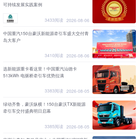
可持续发展实践案例
3433阅读
2026-08-06
中国重汽150台豪沃新能源牵引车盛大交付青
岛大客户
3410阅读
2026-08-06
选新能源重卡看这里！中国重汽汕德卡
513kWh 电驱桥牵引车优势拉满
3383阅读
2026-08-05
绿动齐鲁，豪沃纵横！150台豪沃TX新能源
牵引车交付盛典明日启幕
3385阅读
2026-08-05