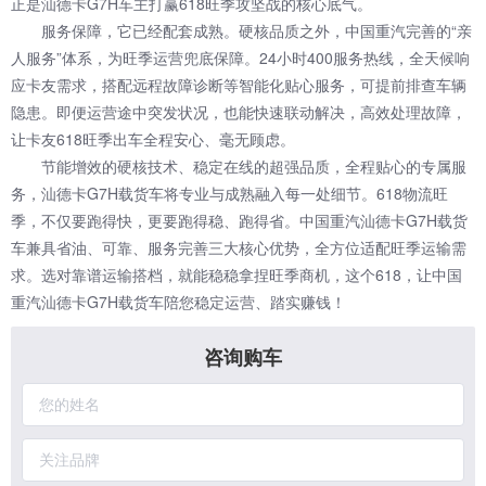
正是汕德卡G7H车主打赢618旺季攻坚战的核心底气。
服务保障，它已经配套成熟。硬核品质之外，中国重汽完善的“亲
人服务”体系，为旺季运营兜底保障。24小时400服务热线，全天候响
应卡友需求，搭配远程故障诊断等智能化贴心服务，可提前排查车辆
隐患。即便运营途中突发状况，也能快速联动解决，高效处理故障，
让卡友618旺季出车全程安心、毫无顾虑。
节能增效的硬核技术、稳定在线的超强品质，全程贴心的专属服
务，汕德卡G7H载货车将专业与成熟融入每一处细节。618物流旺
季，不仅要跑得快，更要跑得稳、跑得省。中国重汽汕德卡G7H载货
车兼具省油、可靠、服务完善三大核心优势，全方位适配旺季运输需
求。选对靠谱运输搭档，就能稳稳拿捏旺季商机，这个618，让中国
重汽汕德卡G7H载货车陪您稳定运营、踏实赚钱！
咨询购车