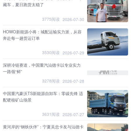
藏车，夏日跑货太稳了
3775阅读
2026-07-30
HOWO新能源小将：城配运输实力派，从容
奔赴每一趟货运订单
3530阅读
2026-07-29
深耕冷链赛道，中国重汽汕德卡以专业实力
一路领“鲜”
3278阅读
2026-07-28
中国重汽豪沃TS新能源自卸车：零碳先锋 适
配硬核矿山场景
3631阅读
2026-07-27
黄河岸的“钢铁伙伴”：宁夏吴忠卡友与汕德卡