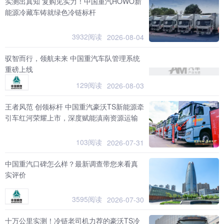
实测出真知 复购见实力！中国重汽HOWO新
能源冷藏车铸就绿色冷链标杆
3932阅读
2026-08-04
驭智而行，领航未来 中国重汽车队管理系统
重磅上线
129阅读
2026-08-03
王者风范 创领标杆 中国重汽豪沃TS新能源牵
引车红河荣耀上市，深度赋能滇南资源运输
103阅读
2026-07-31
中国重汽口碑怎么样？最新调查带您来看真
实评价
3595阅读
2026-07-30
十万公里实测！冷链老司机力荐的豪沃TS冷