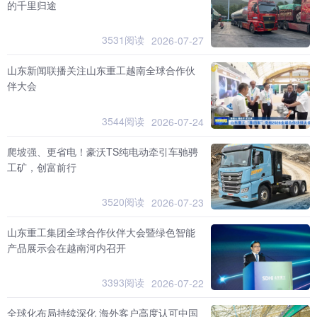
的千里归途
3531阅读
2026-07-27
山东新闻联播关注山东重工越南全球合作伙
伴大会
3544阅读
2026-07-24
爬坡强、更省电！豪沃TS纯电动牵引车驰骋
工矿，创富前行
3520阅读
2026-07-23
山东重工集团全球合作伙伴大会暨绿色智能
产品展示会在越南河内召开
3393阅读
2026-07-22
全球化布局持续深化 海外客户高度认可中国