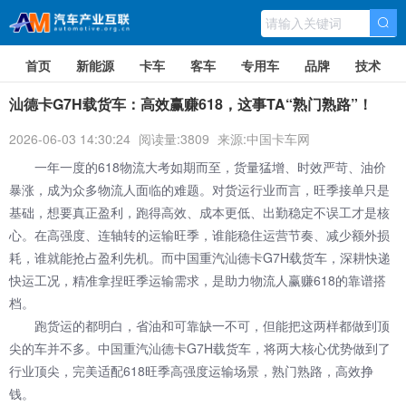
首页
新能源
卡车
客车
专用车
品牌
技术
汕德卡G7H载货车：高效赢赚618，这事TA“熟门熟路”！
2026-06-03 14:30:24
阅读量:3809
来源:中国卡车网
一年一度的618物流大考如期而至，货量猛增、时效严苛、油价
暴涨，成为众多物流人面临的难题。对货运行业而言，旺季接单只是
基础，想要真正盈利，跑得高效、成本更低、出勤稳定不误工才是核
心。在高强度、连轴转的运输旺季，谁能稳住运营节奏、减少额外损
耗，谁就能抢占盈利先机。而中国重汽汕德卡G7H载货车，深耕快递
快运工况，精准拿捏旺季运输需求，是助力物流人赢赚618的靠谱搭
档。
跑货运的都明白，省油和可靠缺一不可，但能把这两样都做到顶
尖的车并不多。
中国重汽汕德卡G7H载货车
，将两大核心优势做到了
行业顶尖，完美适配618旺季高强度运输场景，熟门熟路，高效挣
钱。