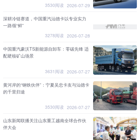
3530阅读
2026-07-29
深耕冷链赛道，中国重汽汕德卡以专业实力
一路领“鲜”
3278阅读
2026-07-28
中国重汽豪沃TS新能源自卸车：零碳先锋 适
配硬核矿山场景
3631阅读
2026-07-27
黄河岸的“钢铁伙伴”：宁夏吴忠卡友与汕德卡
的千里归途
3530阅读
2026-07-27
山东新闻联播关注山东重工越南全球合作伙
伴大会