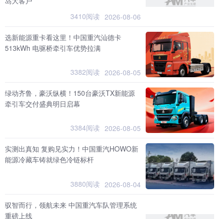
岛大客户
3410阅读
2026-08-06
选新能源重卡看这里！中国重汽汕德卡
513kWh 电驱桥牵引车优势拉满
3382阅读
2026-08-05
绿动齐鲁，豪沃纵横！150台豪沃TX新能源
牵引车交付盛典明日启幕
3384阅读
2026-08-05
实测出真知 复购见实力！中国重汽HOWO新
能源冷藏车铸就绿色冷链标杆
3880阅读
2026-08-04
驭智而行，领航未来 中国重汽车队管理系统
重磅上线