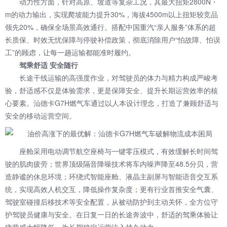
动力性方面，针对高原、坡道等复杂工况，其最大扭矩2800N・
m的动力输出，实现爬坡能力提升30%，海拔4500m以上扭矩较竞品
领先20%，确保全场景高效通行。搭配中国重汽“亲人服务”体系的超
长质保、时效无忧保障与停驶补偿政策，彻底消除用户“怕故障、怕误
工”的顾虑，让每一趟运输都能准时履约。
驾乘舒适 安全随行
长途干线运输的高强度作业，对驾驶员的体力与精力构成严峻考
验，舒适感不仅是体验需求，更是保障安全、提升长期运营效率的核
心要素。汕德卡G7H燃气车通过以人本设计理念，打造了兼顾舒适与
安全的移动运营空间。
座舱采用电动调节航空座椅与一键零压模式，有效缓解长时间驾
驶的肌肉疲劳；世界顶级隔音降噪技术将车内噪声降至48.5分贝，营
造静谧的休息环境；环绕式智能座舱、液晶主副屏与智能语音交互系
统，实现高效人机交互，降低操作复杂度；更有行业首推安全气囊、
驾驶室碰撞后移技术等安全配置，从被动防护到主动关怀，全方位守
护驾驶员健康与安全。在日复一日的长途奔波中，舒适的驾乘体验让