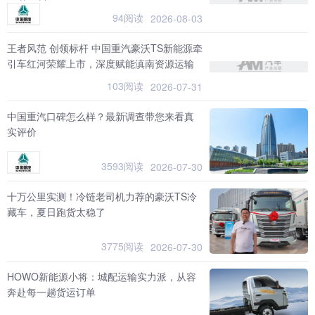
94阅读
2026-08-03
王者风范 创领标杆 中国重汽豪沃TS新能源牵
引车红河荣耀上市，深度赋能滇南资源运输
103阅读
2026-07-31
中国重汽口碑怎么样？最新调查带您来看真
实评价
3593阅读
2026-07-30
十万公里实测！冷链老司机力荐的豪沃TS冷
藏车，夏日跑货太稳了
3775阅读
2026-07-30
HOWO新能源小将：城配运输实力派，从容
奔赴每一趟货运订单