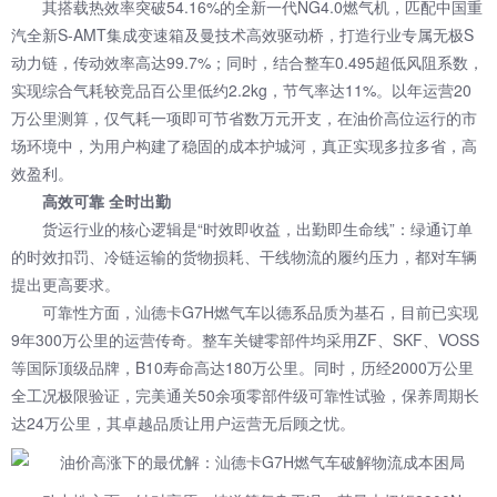
其搭载热效率突破54.16%的全新一代NG4.0燃气机，匹配
中国重
汽
全新S-AMT集成变速箱及曼技术高效驱动桥，打造行业专属无极S
动力链，传动效率高达99.7%；同时，结合整车0.495超低风阻系数，
实现综合气耗较竞品百公里低约2.2kg，节气率达11%。以年运营20
万公里测算，仅气耗一项即可节省数万元开支，在油价高位运行的市
场环境中，为用户构建了稳固的成本护城河，真正实现多拉多省，高
效盈利。
高效可靠 全时出勤
货运行业的核心逻辑是“时效即收益，出勤即生命线”：绿通订单
的时效扣罚、冷链运输的货物损耗、干线物流的履约压力，都对车辆
提出更高要求。
可靠性方面，汕德卡G7H燃气车以德系品质为基石，目前已实现
9年300万公里的运营传奇。整车关键零部件均采用ZF、SKF、VOSS
等国际顶级品牌，B10寿命高达180万公里。同时，历经2000万公里
全工况极限验证，完美通关50余项零部件级可靠性试验，保养周期长
达24万公里，其卓越品质让用户运营无后顾之忧。