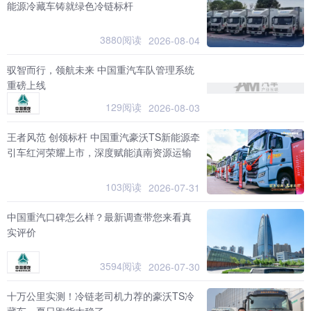
能源冷藏车铸就绿色冷链标杆
3880阅读
2026-08-04
驭智而行，领航未来 中国重汽车队管理系统
重磅上线
129阅读
2026-08-03
王者风范 创领标杆 中国重汽豪沃TS新能源牵
引车红河荣耀上市，深度赋能滇南资源运输
103阅读
2026-07-31
中国重汽口碑怎么样？最新调查带您来看真
实评价
3594阅读
2026-07-30
十万公里实测！冷链老司机力荐的豪沃TS冷
藏车，夏日跑货太稳了