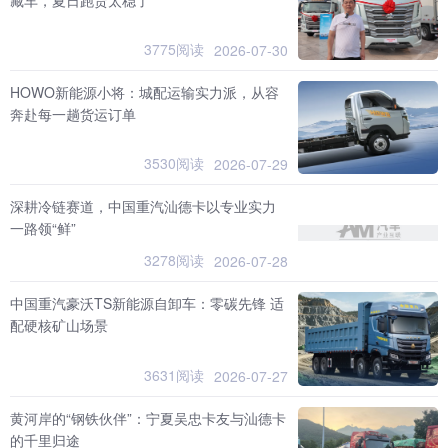
3775阅读
2026-07-30
HOWO新能源小将：城配运输实力派，从容
奔赴每一趟货运订单
3530阅读
2026-07-29
深耕冷链赛道，中国重汽汕德卡以专业实力
一路领“鲜”
3278阅读
2026-07-28
中国重汽豪沃TS新能源自卸车：零碳先锋 适
配硬核矿山场景
3631阅读
2026-07-27
黄河岸的“钢铁伙伴”：宁夏吴忠卡友与汕德卡
的千里归途