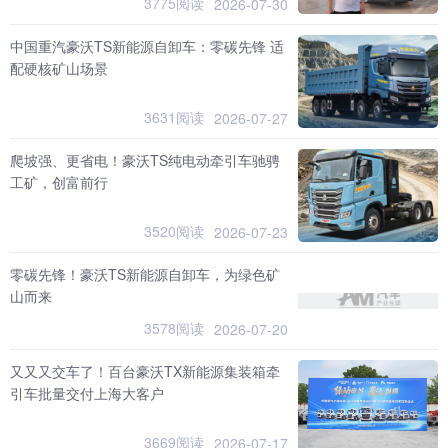
3775阅读
2026-07-30
中国重汽豪沃TS新能源自卸车：零碳先锋 适
配硬核矿山场景
3631阅读
2026-07-27
爬坡强、更省电！豪沃TS纯电动牵引车驰骋
工矿，创富前行
3520阅读
2026-07-23
零碳先锋！豪沃TS新能源自卸车，为绿色矿
山而来
3578阅读
2026-07-20
又又又交车了！百台豪沃TX新能源集装箱牵
引车批量交付上海大客户
3669阅读
2026-07-17