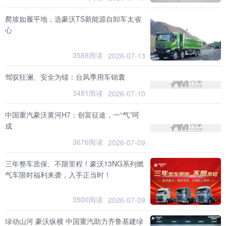
爬坡如履平地，选豪沃TS新能源自卸车太省
心
3588阅读
2026-07-13
驾驭狂澜、安全为锚：台风季用车锦囊
3481阅读
2026-07-10
中国重汽豪沃黄河H7：创富征途，一“气”呵
成
3676阅读
2026-07-09
三年整车质保、不限里程！豪沃13NG系列燃
气车限时福利来袭，入手正当时！
3500阅读
2026-07-09
绿动山河 豪沃纵横 中国重汽助力齐鲁基建绿