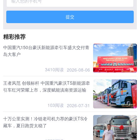
提交
精彩推荐
中国重汽150台豪沃新能源牵引车盛大交付青
岛大客户
3410阅读
2026-08-06
王者风范 创领标杆 中国重汽豪沃TS新能源牵
引车红河荣耀上市，深度赋能滇南资源运输
103阅读
2026-07-31
十万公里实测！冷链老司机力荐的豪沃TS冷
藏车，夏日跑货太稳了