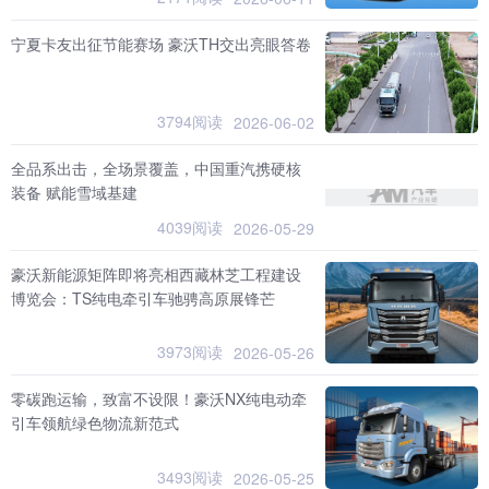
宁夏卡友出征节能赛场 豪沃TH交出亮眼答卷
3794阅读
2026-06-02
全品系出击，全场景覆盖，中国重汽携硬核
装备 赋能雪域基建
4039阅读
2026-05-29
豪沃新能源矩阵即将亮相西藏林芝工程建设
博览会：TS纯电牵引车驰骋高原展锋芒
3973阅读
2026-05-26
零碳跑运输，致富不设限！豪沃NX纯电动牵
引车领航绿色物流新范式
3493阅读
2026-05-25