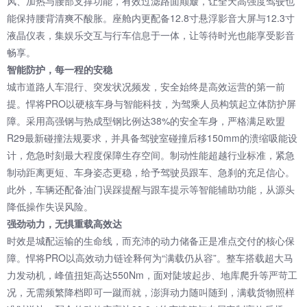
风、加热与腰部支撑功能，有效过滤路面颠簸，让全天高强度驾驶也
能保持腰背清爽不酸胀。座舱内更配备12.8寸悬浮影音大屏与12.3寸
液晶仪表，集娱乐交互与行车信息于一体，让等待时光也能享受影音
畅享。
智能防护，每一程的安稳
城市道路人车混行、突发状况频发，安全始终是高效运营的第一前
提。悍将PRO以硬核车身与智能科技，为驾乘人员构筑起立体防护屏
障。采用高强钢与热成型钢比例达38%的安全车身，严格满足欧盟
R29最新碰撞法规要求，并具备驾驶室碰撞后移150mm的溃缩吸能设
计，危急时刻最大程度保障生存空间。制动性能超越行业标准，紧急
制动距离更短、车身姿态更稳，给予驾驶员跟车、急刹的充足信心。
此外，车辆还配备油门误踩提醒与跟车提示等智能辅助功能，从源头
降低操作失误风险。
强劲动力，无惧重载高效达
时效是城配运输的生命线，而充沛的动力储备正是准点交付的核心保
障。悍将PRO以高效动力链诠释何为“满载仍从容”。整车搭载超大马
力
发动机
，峰值扭矩高达550Nm，面对陡坡起步、地库爬升等严苛工
况，无需频繁降档即可一蹴而就，澎湃动力随叫随到，满载货物照样