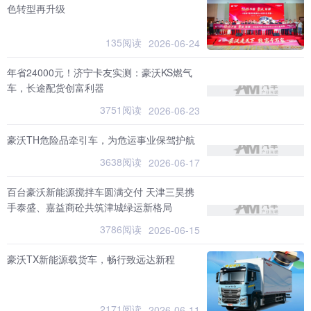
色转型再升级
135阅读
2026-06-24
年省24000元！济宁卡友实测：豪沃KS燃气
车，长途配货创富利器
3751阅读
2026-06-23
豪沃TH危险品牵引车，为危运事业保驾护航
3638阅读
2026-06-17
百台豪沃新能源搅拌车圆满交付 天津三昊携
手泰盛、嘉益商砼共筑津城绿运新格局
3786阅读
2026-06-15
豪沃TX新能源载货车，畅行致远达新程
2171阅读
2026-06-11