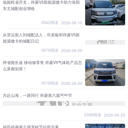
低能耗省开支，祥菱V5新能源微卡助力洛阳
车主城配创业增收
3542阅读
2026-06-10
从货运新人到城配达人，司老板和祥菱V5新
能源微卡的城配日记
3870阅读
2026-06-09
跨省跑长途 移动做零售 祥菱V5气体机产品怎
么算都划算！
3576阅读
2026-06-05
共赴山海，一路同行 祥菱第六届宠粉节
3388阅读
2026-05-25
福田祥菱第六届宠粉节拉萨启幕