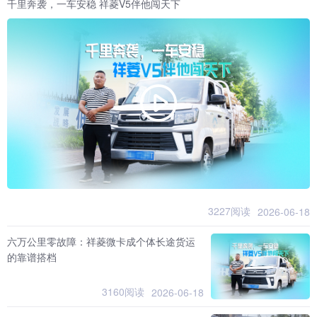
千里奔袭，一车安稳 祥菱V5伴他闯天下
3227阅读
2026-06-18
六万公里零故障：祥菱微卡成个体长途货运
的靠谱搭档
3160阅读
2026-06-18