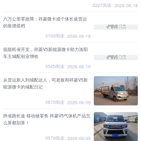
3227阅读
2026-06-18
六万公里零故障：祥菱微卡成个体长途货运
的靠谱搭档
3162阅读
2026-06-18
低能耗省开支，祥菱V5新能源微卡助力洛阳
车主城配创业增收
3545阅读
2026-06-10
从货运新人到城配达人，司老板和祥菱V5新
能源微卡的城配日记
3870阅读
2026-06-09
跨省跑长途 移动做零售 祥菱V5气体机产品怎
么算都划算！
3579阅读
2026-06-05