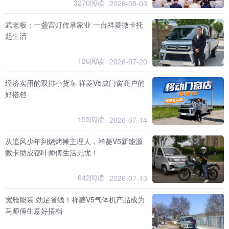
3270阅读
2026-08-03
武老板：一盏宫灯传承家业 一台祥菱微卡托
起生活
126阅读
2026-07-20
经济实用的双排小货车 祥菱V5成门窗商户的
好搭档
155阅读
2026-07-14
从追风少年到烧烤摊主理人，祥菱V5新能源
微卡助成都叶师傅生活无忧！
642阅读
2026-07-13
宽舱能装 劲足省钱！祥菱V5气体机产品成为
马师傅生意好搭档