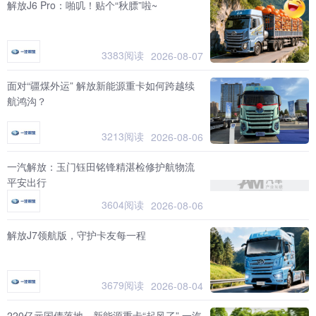
解放J6 Pro：啪叽！贴个“秋膘”啦~
3383阅读
2026-08-07
面对“疆煤外运” 解放新能源重卡如何跨越续
航鸿沟？
3213阅读
2026-08-06
一汽解放：玉门钰田铭锋精湛检修护航物流
平安出行
3604阅读
2026-08-06
解放J7领航版，守护卡友每一程
3679阅读
2026-08-04
220亿元国债落地，新能源重卡“起风了” 一汽