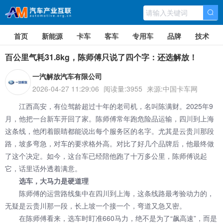
首页
新能源
卡车
客车
专用车
品牌
技术
百公里气耗31.8kg，陈师傅只说了四个字：还选解放！
一汽解放汽车有限公司
2026-04-27 11:29:06
阅读量:3955
来源:中国卡车网
江西高安，有位驾龄超过十年的老司机，名叫陈满财。2025年9
月，他把一台新车开回了家。陈师傅常年跑危险品运输，四川到上海
这条线，他闭着眼睛都能说出每个服务区的名字。尤其是云贵川那段
路，坡多弯急，对车的要求格外高。对比了好几个品牌后，他最终做
了这个决定。如今，这台车已经陪他跑了十万多公里，陈师傅说起
它，话里话外透着满意。
选车，大马力是硬道理
陈师傅的运营路线集中在四川到上海，这条线路最考验动力的，
无疑是云贵川那一段，长上坡一个接一个，弯道又急又密。
在陈师傅看来，选车时盯准660马力，绝不是为了“飙高速”，而是