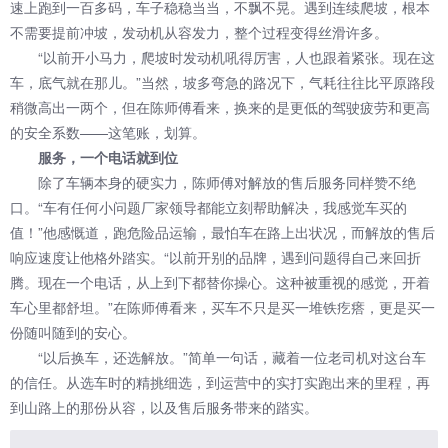
速上跑到一百多码，车子稳稳当当，不飘不晃。遇到连续爬坡，根本
不需要提前冲坡，发动机从容发力，整个过程变得丝滑许多。
“以前开小马力，爬坡时发动机吼得厉害，人也跟着紧张。现在这
车，底气就在那儿。”当然，坡多弯急的路况下，气耗往往比平原路段
稍微高出一两个，但在陈师傅看来，换来的是更低的驾驶疲劳和更高
的安全系数——这笔账，划算。
服务，一个电话就到位
除了车辆本身的硬实力，陈师傅对解放的售后服务同样赞不绝
口。“车有任何小问题厂家领导都能立刻帮助解决，我感觉车买的
值！”他感慨道，跑危险品运输，最怕车在路上出状况，而解放的售后
响应速度让他格外踏实。“以前开别的品牌，遇到问题得自己来回折
腾。现在一个电话，从上到下都替你操心。这种被重视的感觉，开着
车心里都舒坦。”在陈师傅看来，买车不只是买一堆铁疙瘩，更是买一
份随叫随到的安心。
“以后换车，还选解放。”简单一句话，藏着一位老司机对这台车
的信任。从选车时的精挑细选，到运营中的实打实跑出来的里程，再
到山路上的那份从容，以及售后服务带来的踏实。