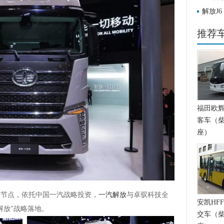
解放J6
火火！
推荐
福田欧辉BJ
客车（柴
座）
键节点，依托中国一汽战略投资，
一汽解放
与卓驭科技全
安凯HFF
解放”战略落地。
交车（柴