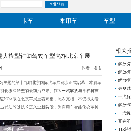
卡车
乘用车
车型
相关
端大模型辅助驾驶车型亮相北京车展
解放携
网
作者：君君
北京车
解放携
北京车
解放携
智未来”为主题的第十九届北京国际汽车展览会正式启幕，本届车
北京车
央视财
智能化纵深转型的最前沿成果。作为
一汽解放
与卓驭科技
一汽解
高速NOA版在北京车展重磅亮相，此次亮相，不仅标志着
解放卡
行业辅助驾驶技术迈入全新阶段，为商用车智能化变革树
一汽解
开春即
全国！
TIR