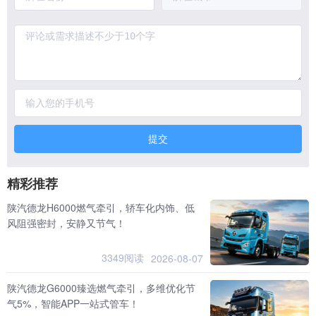
提交
精彩推荐
陕汽德龙H6000燃气牵引，轿车化内饰、低
风阻强密封，安静又节气！
3349阅读
2026-08-07
陕汽德龙G6000臻选燃气牵引，多维优化节
气5%，智能APP一站式管车！