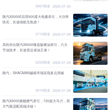
3667阅读
2026-07-30
陕汽X5000E后背600度大电量牵引，大功率
快充，长途续航无焦虑！
3715阅读
2026-07-29
高性价比陕汽X6000臻选版燃油牵引，六大
节油技术，长途货运省油王者！
3253阅读
2026-07-28
陕汽：SHACMAN越南市场实现多点突破
3615阅读
2026-07-28
陕汽X6000旗舰燃气牵引，720超大马力，双
大气瓶适配高端冷链！