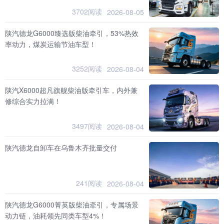
3702阅读
2026-08-05
陕汽德龙G6000臻选版柴油牵引，53%热效
率动力，煤炭运输节油车型！
3252阅读
2026-08-04
陕汽X6000超凡旗舰柴油版牵引车，内外兼
修综合实力拉满！
3497阅读
2026-08-04
陕汽德龙自卸车在乌鲁木齐批量交付
241阅读
2026-08-04
陕汽德龙G6000菁英版柴油牵引，专属场景
动力链，油耗领先同类车型4%！