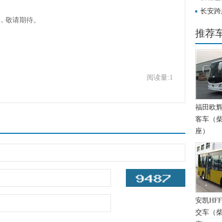
升级
长安跨
，敬请期待。
环保出
推荐
阅读量:1
福田欧辉BJ
客车（柴
座）
安凯HFF
交车（柴