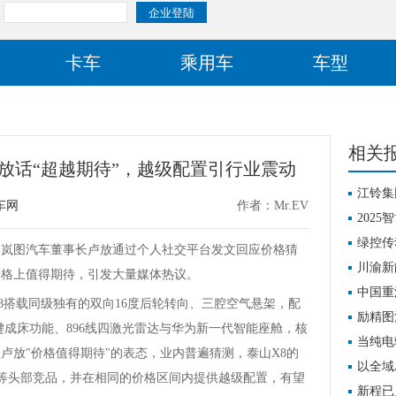
卡车
乘用车
车型
相关
8放话“超越期待”，越级配置引行业震动
江铃集
车网
作者：Mr.EV
学技术
202
型与产
绿控传
日，岚图汽车董事长卢放通过个人社交平台发文回应价格猜
领跑者
川渝新
价格上值得期待，引发大量媒体热议。
电动化
中国重
搭载同级独有的双向16度后轮转向、三腔空气悬架，配
产业协
励精图
键成床功能、896线四激光雷达与华为新一代智能座舱，核
增长引
当纯电
卢放"价格值得期待"的表态，业内普遍猜测，泰山X8的
极电
以全域
8等头部竞品，并在相同的价格区间内提供越级配置，有望
M9
新程已