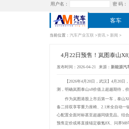
客车
当前位置：
汽车产业互联
>
资讯
>
新闻
>
4月22日预售！岚图泰山X
发布时间：2026-04-21
来源：
新能源汽
【2026年4月20日，武汉】4月20
测，明确岚图泰山x8价值上超越期待，
作为岚图港股上市后第一车，泰山X8
备二排双享零重力座椅、2.1米全自动一
心配置全面对标甚至超越同级竞品。结合
预售定价或将直接锚定极氪8X、问界M