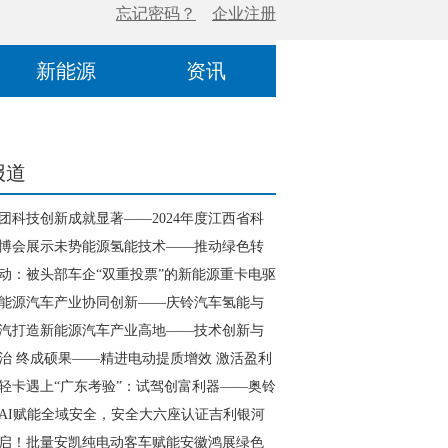
新能源
资讯
报道
团科技创新成就显著——2024年度江西省科
奖励大会荣誉揭晓
5智博会展示未势能源氢能技术——推动绿色转
业升级
动：被头部车企“双重投票”的新能源重卡电驱
能源汽车产业协同创新——庆铃汽车氢能与
进展
汽打造新能源汽车产业高地——技术创新与
同的典范
治 终成硕果——精进电动提质增效 激活盈利
擎
轻卡遇上“广东考验”：试驾创富利器——奥铃
AI赋能全域安全，安全大六座认证吉利银河
启！批量安凯纯电动客车赋能安徽鸿展绿色