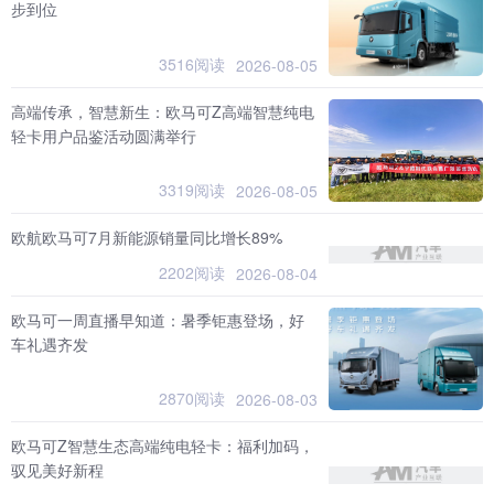
步到位
3516阅读
2026-08-05
高端传承，智慧新生：欧马可Z高端智慧纯电
轻卡用户品鉴活动圆满举行
3319阅读
2026-08-05
欧航欧马可7月新能源销量同比增长89%
2202阅读
2026-08-04
欧马可一周直播早知道：暑季钜惠登场，好
车礼遇齐发
2870阅读
2026-08-03
欧马可Z智慧生态高端纯电轻卡：福利加码，
驭见美好新程