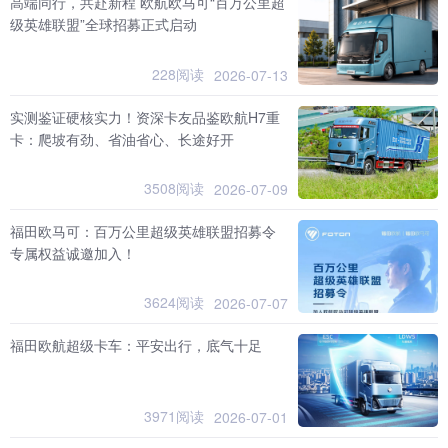
高端同行，共赴新程 欧航欧马可“百万公里超
级英雄联盟”全球招募正式启动
228阅读
2026-07-13
实测鉴证硬核实力！资深卡友品鉴欧航H7重
卡：爬坡有劲、省油省心、长途好开
3508阅读
2026-07-09
福田欧马可：百万公里超级英雄联盟招募令
专属权益诚邀加入！
3624阅读
2026-07-07
福田欧航超级卡车：平安出行，底气十足
3971阅读
2026-07-01