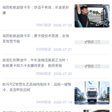
福田欧航超级卡车：舒适不将就，长途更好
赚
3587阅读
2026-07-22
福田欧航超级卡车：重卡级技术普惠，全场
景智慧节能
3358阅读
2026-07-21
政策红利释放中，中长途物流换新正当时！
欧航重卡助力卡友赚得更多、跑得更稳
3566阅读
2026-07-20
欧马可Z智慧生态高端纯电轻卡：远程一键预
冷，装货即刻启程
3409阅读
2026-07-14