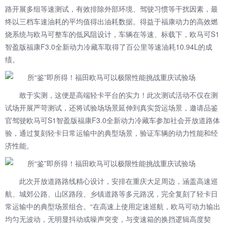
路开展多组等速测试，有效排除外部环境、驾驶习惯等干扰因素，最
终以三档车速油耗的平均值得出油耗数据。得益于福康动力的高效燃
烧系统与欧马可整车的低风阻设计，车辆在等速、标载下，欧马可S1
智盈版福康F3.0全新动力冷藏车取得了百公里等速油耗10.94L的成
绩。
敢于实测，这便是高端轻卡平台的实力！此次测试活动不仅在测
试场开展严苛测试，还将试验场场景延伸到真实货运场景，邀请品鉴
官驾驶欧马可S1智盈版福康F3.0全新动力冷藏车参加社会开放道路体
验，通过复刻轻卡日常运输中的典型场景，验证车辆的动力性能和经
济性能。
此次开放道路路线精心设计，安排在重庆大足周边，涵盖高速巡
航、城郊公路、山区路段、乡镇道路等多元路况，完全复刻了轻卡日
常运输中的典型场景组合。“在高速上使用定速巡航，欧马可动力输出
均匀无波动，无明显抖动或噪声突变，与变速箱的换挡逻辑高度契