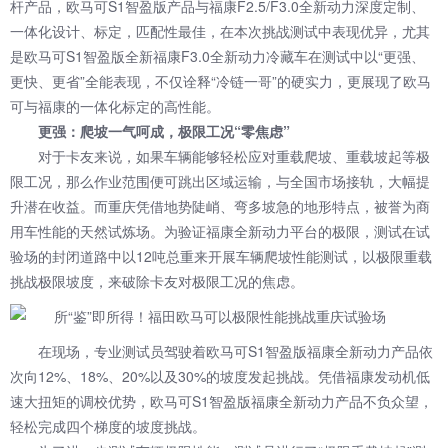
杆产品，欧马可S1智盈版产品与福康F2.5/F3.0全新动力深度定制、
一体化设计、标定，匹配性最佳，在本次挑战测试中表现优异，尤其
是欧马可S1智盈版全新福康F3.0全新动力冷藏车在测试中以“更强、
更快、更省”全能表现，不仅诠释“冷链一哥”的硬实力，更展现了欧马
可与福康的一体化标定的高性能。
更强：爬坡一气呵成，极限工况“零焦虑”
对于卡友来说，如果车辆能够轻松应对重载爬坡、重载坡起等极
限工况，那么作业范围便可跳出区域运输，与全国市场接轨，大幅提
升潜在收益。而重庆凭借地势陡峭、弯多坡急的地形特点，被誉为商
用车性能的天然试炼场。为验证福康全新动力平台的极限，测试在试
验场的封闭道路中以12吨总重来开展车辆爬坡性能测试，以极限重载
挑战极限坡度，来破除卡友对极限工况的焦虑。
在现场，专业测试员驾驶着欧马可S1智盈版福康全新动力产品依
次向12%、18%、20%以及30%的坡度发起挑战。凭借福康发动机低
速大扭矩的调校优势，欧马可S1智盈版福康全新动力产品不负众望，
轻松完成四个梯度的坡度挑战。