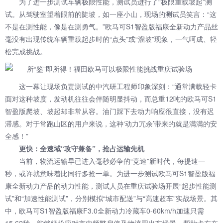
为了进一步测试车辆极限性能，测试员进行了“极限重载坡起”测
试。从驾驶室望着眼前的陡坡，如一座小山，现场的测试员笑言：“这
不是在测性能，像是在测勇气。”欧马可S1智盈版福康全新动力产品丝
毫没有出现传统车辆重载起步时的“点头”或“溜坡”现象，一气呵成、轻
松完成挑战。
这一幕让现场负责测试的中汽研工程师印象深刻：“通常满载轻卡
面对这种坡度，发动机往往会伴随明显抖动，而总重12吨的欧马可S1
智盈版爬坡、坡起却非常从容。油门踩下去动力响应很直接，没有迟
滞感。对于常跑山区的用户来说，这种‘动力冗余’带来的就是满满的安
全感！”
更快：全速域“攻守兼备”，抢占运输先机
当前，物流运输早已进入毫秒必争的“竞速”新时代，每提速一
秒，或许就意味着比同行多抢一单。为进一步测试欧马可S1智盈版福
康全新动力产品的动力性能，测试人员在重庆试验场开展“起步性能测
试”和“加速性能测试”，分别模拟“城市配送”与“高速超车”实战场景。其
中，欧马可S1智盈版福康F3.0全新动力冷藏车0-60km/h加速只需