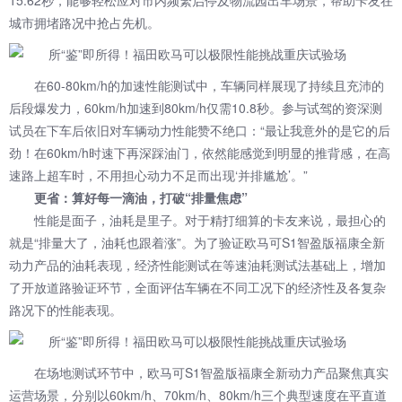
15.62秒，能够轻松应对市内频繁启停及物流园出车场景，帮助卡友在
城市拥堵路况中抢占先机。
在60-80km/h的加速性能测试中，车辆同样展现了持续且充沛的
后段爆发力，60km/h加速到80km/h仅需10.8秒。参与试驾的资深测
试员在下车后依旧对车辆动力性能赞不绝口：“最让我意外的是它的后
劲！在60km/h时速下再深踩油门，依然能感觉到明显的推背感，在高
速路上超车时，不用担心动力不足而出现‘并排尴尬’。”
更省：算好每一滴油，打破“排量焦虑”
性能是面子，油耗是里子。对于精打细算的卡友来说，最担心的
就是“排量大了，油耗也跟着涨”。为了验证欧马可S1智盈版福康全新
动力产品的油耗表现，经济性能测试在等速油耗测试法基础上，增加
了开放道路验证环节，全面评估车辆在不同工况下的经济性及各复杂
路况下的性能表现。
在场地测试环节中，欧马可S1智盈版福康全新动力产品聚焦真实
运营场景，分别以60km/h、70km/h、80km/h三个典型速度在平直道