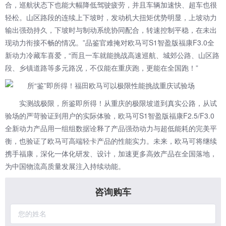
合，巡航状态下也能大幅降低驾驶疲劳，并且车辆加速快、超车也很
轻松。山区路段的连续上下坡时，发动机大扭矩优势明显，上坡动力
输出强劲持久，下坡时与制动系统协同配合，转速控制平稳，在未出
现动力衔接不畅的情况。”品鉴官难掩对欧马可S1智盈版福康F3.0全
新动力冷藏车喜爱，“而且一车就能挑战高速巡航、城郊公路、山区路
段、乡镇道路等多元路况，不仅能在重庆跑，更能在全国跑！”
实测战极限，所鉴即所得！从重庆的极限坡道到真实公路，从试
验场的严苛验证到用户的实际体验，欧马可S1智盈版福康F2.5/F3.0
全新动力产品用一组组数据诠释了产品强劲动力与超低能耗的完美平
衡，也验证了欧马可高端轻卡产品的性能实力。未来，欧马可将继续
携手福康，深化一体化研发、设计，加速更多高效产品在全国落地，
为中国物流高质量发展注入持续动能。
咨询购车