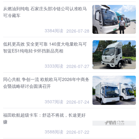
从燃油到纯电 石家庄头部冷链公司认准欧马
可冷藏车
3384阅读
2026-07-28
低耗更高效 安全更可靠 140度大电量欧马可
智蓝ES1纯电轻卡怀挡新品亮相
3333阅读
2026-07-27
同心共航 争创一流 欧航欧马可2026年中商务
会暨战略研讨会圆满召开
3507阅读
2026-07-24
福田欧航超级卡车：舒适不将就，长途更好
赚
3588阅读
2026-07-22