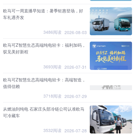
欧马可一周直播早知道：暑季钜惠登场，好
车礼遇齐发
3486阅读
2026-08-03
欧马可Z智慧生态高端纯电轻卡：福利加码，
驭见美好新程
3693阅读
2026-07-31
欧马可Z智慧生态高端纯电轻卡：高端智造，
值得信赖
3718阅读
2026-07-29
从燃油到纯电 石家庄头部冷链公司认准欧马
可冷藏车
3532阅读
2026-07-28