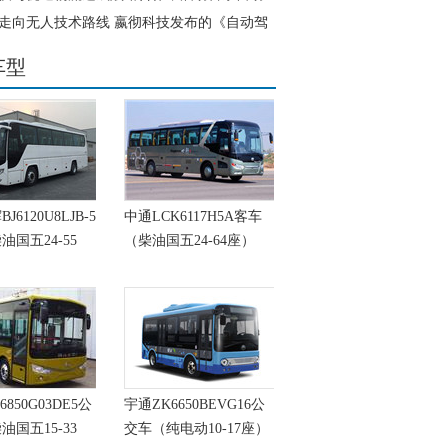
路运营
走向无人技术路线 嬴彻科技发布的《自动驾
量产白皮书》含金量满满
车型
6120U8LJB-5
中通LCK6117H5A客车
油国五24-55
（柴油国五24-64座）
6850G03DE5公
宇通ZK6650BEVG16公
油国五15-33
交车（纯电动10-17座）