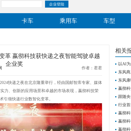
卡车
乘用车
车型
相关
变革 嬴彻科技获快递之夜智能驾驶卓越
企业奖
以AI
网
作者：君君
价值跃
东风商
重卡西
东风康
前”2024快递之夜在北京隆重举行，经由国邮智库专家、媒体
驶重卡
嬴彻科
术实力、创新的应用场景和卓越的市场表现，嬴彻科技荣
业化全
跟随央
以技术引领快递行业数智化变革。
挣钱！
行业首
毅运输
嬴彻科
能驾驶
嬴彻科
嬴彻科