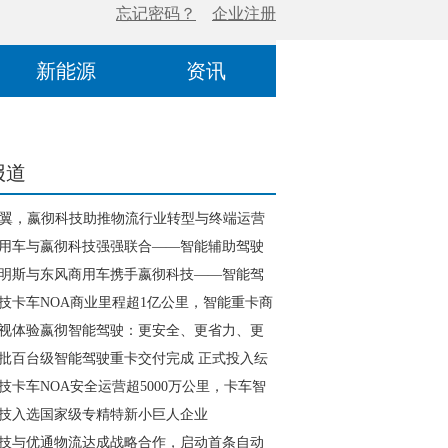
新能源
资讯
报道
为翼，嬴彻科技助推物流行业转型与终端运营
升
用车与嬴彻科技强强联合——智能辅助驾驶
安品鉴会成功举办
明斯与东风商用车携手嬴彻科技——智能驾
引领物流行业变革
技卡车NOA商业里程超1亿公里，智能重卡商
面加速
视体验嬴彻智能驾驶：更安全、更省力、更
批百台级智能驾驶重卡交付完成 正式投入纭
全国干线货运线路
技卡车NOA安全运营超5000万公里，卡车智
进入大规模商用化阶段
技入选国家级专精特新小巨人企业
技与优通物流达成战略合作，启动首条自动