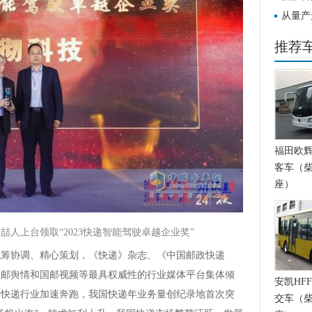
驾驶线
从量产
驶卡车
推荐
福田欧辉BJ
客车（柴
座）
马喆人
上台领取“2023快递智能驾驶卓越企业奖”
社统筹协调、精心策划，《快递》杂志、《中国邮政快递
国邮舆情和国邮视频等最具权威性的行业媒体平台集体倾
安凯HFF
3年快递行业加速奔跑，我国快递年业务量创纪录地首次突
交车（柴