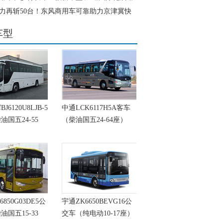
力再斩50台！东风商用车可靠助力京津冀快
提速增效
车型
6120U8LJB-5
中通LCK6117H5A客车
油国五24-55
（柴油国五24-64座）
6850G03DE5公
宇通ZK6650BEVG16公
油国五15-33
交车（纯电动10-17座）