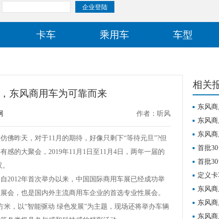
卡车
乘用车
车型
相关
车展，东风商用车为可靠而来
东风商
网
作者：听风
东风商
东风商
佛昨天，对于11月的期待，好像只剩下“等待元旦”?但
首批3
的大聚会，2019年11月1日至11月4日，两年一届的
首批3
汉。
定义卡
2012年首次举办以来，中国国际商用车展已经成功举
权益重
东风商
车展会，也是国内外主流商用车企业的首选专业性展会。
东风商
方米，以“智能驱动 绿色发展”为主题，现场还将举办车辆
东风商