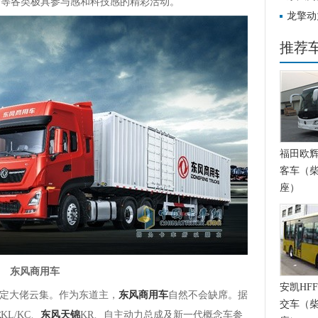
驾等各类极具参与感和科技感的精彩活动。
龙擎动
递快运
推荐
福田欧辉BJ
客车（柴
座）
东风商用车
安凯HFF
定大佬云集。作为东道主，
东风商用车
自然不会缺席。据
交车（柴
龙
KL/KC、
东风天锦
KR、自主动力总成及新一代概念车参