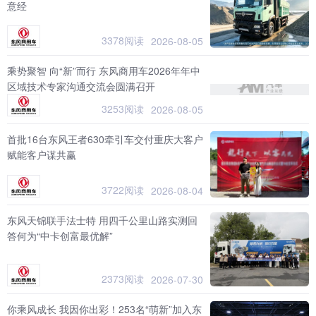
意经
3378阅读
2026-08-05
乘势聚智 向“新”而行 东风商用车2026年年中
区域技术专家沟通交流会圆满召开
3253阅读
2026-08-05
首批16台东风王者630牵引车交付重庆大客户
赋能客户谋共赢
3722阅读
2026-08-04
东风天锦联手法士特 用四千公里山路实测回
答何为“中卡创富最优解”
2373阅读
2026-07-30
你乘风成长 我因你出彩！253名“萌新”加入东