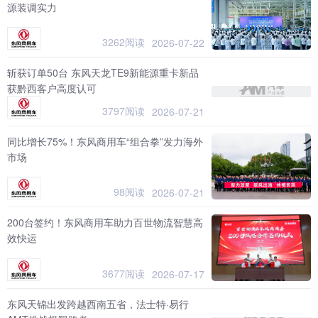
源装调实力
3262阅读
2026-07-22
斩获订单50台 东风天龙TE9新能源重卡新品
获黔西客户高度认可
3797阅读
2026-07-21
同比增长75%！东风商用车“组合拳”发力海外
市场
98阅读
2026-07-21
200台签约！东风商用车助力百世物流智慧高
效快运
3677阅读
2026-07-17
东风天锦出发跨越西南五省，法士特·易行