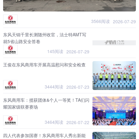
3566阅读
2026-07-29
东风天锦千里长测随州收官，法士特AMT写
就5省山路安全答卷
145阅读
2026-07-29
王俊在东风商用车开展高温慰问和安全检查
3444阅读
2026-07-23
东风商用车：揽获团体&个人一等奖！TA们闪
耀国家级联赛赛场
3464阅读
2026-07-22
四人代表参加国赛！东风商用车人秀出新能