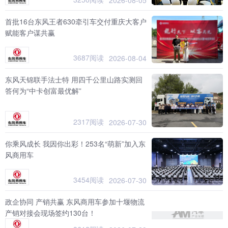
首批16台东风王者630牵引车交付重庆大客户
赋能客户谋共赢
3687阅读
2026-08-04
东风天锦联手法士特 用四千公里山路实测回
答何为“中卡创富最优解”
2317阅读
2026-07-30
你乘风成长 我因你出彩！253名“萌新”加入东
风商用车
3454阅读
2026-07-30
政企协同 产销共赢 东风商用车参加十堰物流
产销对接会现场签约130台！