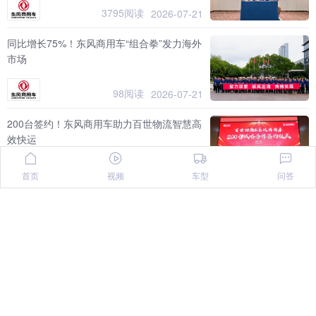
3795阅读
2026-07-21
同比增长75%！东风商用车“组合拳”发力海外
市场
98阅读
2026-07-21
200台签约！东风商用车助力百世物流智慧高
效快运
3677阅读
2026-07-17
首页
视频
车型
问答
东风天锦出发跨越西南五省，法士特·易行
AMT挑战极限路考
3548阅读
2026-07-16
百台新能源车辆战略合作落地，东风商用车
助力跨境电商物流绿色升级