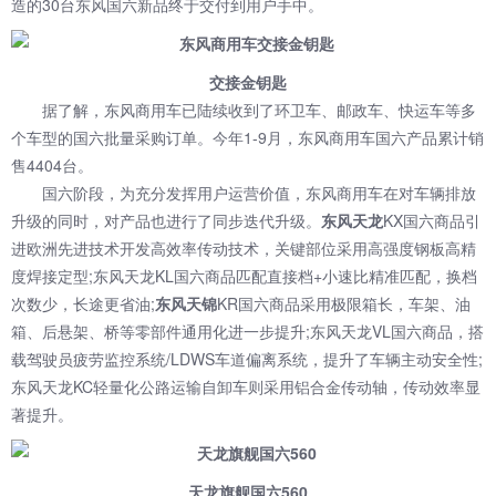
造的30台东风国六新品终于交付到用户手中。
交接金钥匙
据了解，东风商用车已陆续收到了环卫车、邮政车、快运车等多
个车型的国六批量采购订单。今年1-9月，东风商用车国六产品累计销
售4404台。
国六阶段，为充分发挥用户运营价值，东风商用车在对车辆排放
升级的同时，对产品也进行了同步迭代升级。
东风天龙
KX国六商品引
进欧洲先进技术开发高效率传动技术，关键部位采用高强度钢板高精
度焊接定型;东风天龙KL国六商品匹配直接档+小速比精准匹配，换档
次数少，长途更省油;
东风天锦
KR国六商品采用极限箱长，车架、油
箱、后悬架、桥等零部件通用化进一步提升;东风天龙VL国六商品，搭
载驾驶员疲劳监控系统/LDWS车道偏离系统，提升了车辆主动安全性;
东风天龙KC轻量化公路运输自卸车则采用铝合金传动轴，传动效率显
著提升。
天龙旗舰国六560