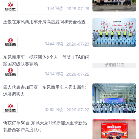
144阅读
2026-07-29
王俊在东风商用车开展高温慰问和安全检查
3444阅读
2026-07-23
东风商用车：揽获团体&个人一等奖！TA们闪
耀国家级联赛赛场
3464阅读
2026-07-22
四人代表参加国赛！东风商用车人秀出新能
源装调实力
3262阅读
2026-07-22
斩获订单50台 东风天龙TE9新能源重卡新品
获黔西客户高度认可