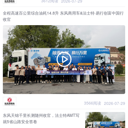
3612阅读
2026-07-29
全程高速百公里综合油耗14.8升 东风商用车&法士特·易行创富中国行
收官
3566阅读
2026-07-29
东风天锦千里长测随州收官，法士特AMT写
就5省山路安全答卷