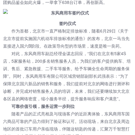
团购品鉴会如此火爆，一举拿下638台订单，再创新高。
签约仪式
作为首都，北京市一直严格制定排放标准，随着6月29日《关于
北京市提前实施国六机动车排放标准的通告》的发布，北京一马当先
直接进入国六B阶段。在政策导向型的市场里，速度是唯一良药。
对此，东风商用车副总经理金谋志回应，“我们在北京有5家4S
店，5家服务站，200多名销售服务人员，为我们的客户提供购车、培
训、售后、紧急救援、二手车等服务。给予车辆全生命周期的服务保
障”。同时，东风商用车有限公司区域营销部副部长武强表示：“为了
保障北京国六新品的销售和服务，我们提前对北京的网络进行测评和
诊断，并完成对销售服务人员的培训，未来，我们还要继续加大北京
各区县的网络密度，缩小服务半径，提升服务响应和客户满意”。
可靠价值引领，服务运营一步到位
随着产品的正式亮相及与现场客户的近距离体验，东风商用车国
六商品可靠的产品力得到了验证和认可。活动现场，来自北京及周边
地区的首批订车用户亲临现场，伴随这钥匙的传递，汇聚万千智慧打