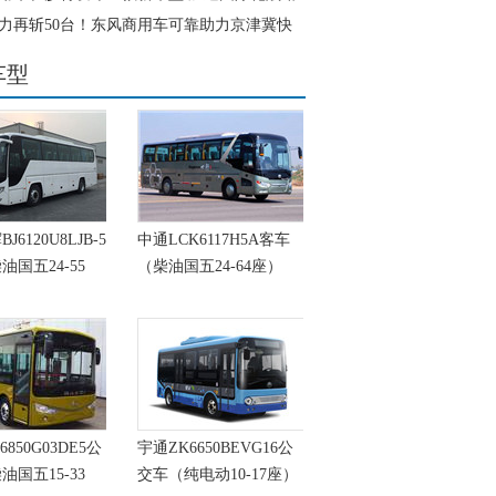
力再斩50台！东风商用车可靠助力京津冀快
提速增效
车型
6120U8LJB-5
中通LCK6117H5A客车
油国五24-55
（柴油国五24-64座）
6850G03DE5公
宇通ZK6650BEVG16公
油国五15-33
交车（纯电动10-17座）