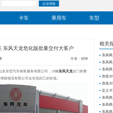
卡车
乘用车
车型
相关
任 东风天龙危化版批量交付大客户
东风商
网
作者：林峥
东风商
东风商
山东东贸汽车销售服务有限公司，10辆
东风天龙
在门前整
首批3
博博路物流有限公司去实现自己的价值。
首批3
定义卡
权益重
东风商
东风商
东风商