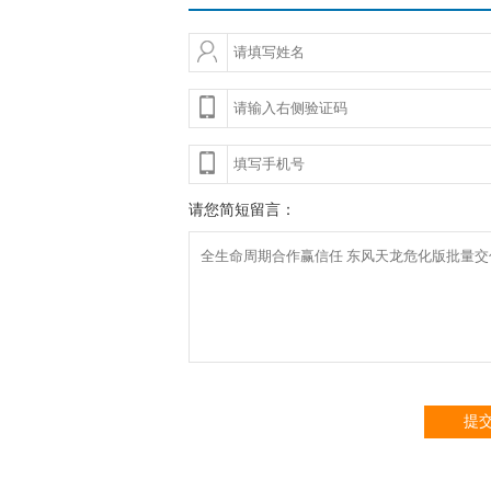
请您简短留言：
提