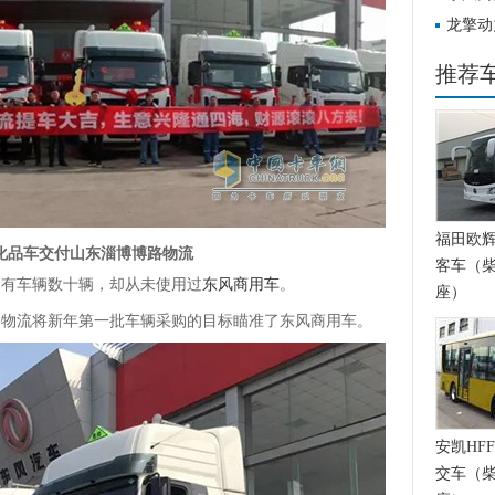
龙擎动
递快运
推荐
福田欧辉BJ
危化品车交付山东淄博博路物流
客车（柴
有车辆数十辆，却从未使用过
东风商用车
。
座）
路物流将新年第一批车辆采购的目标瞄准了东风商用车。
安凯HFF
交车（柴