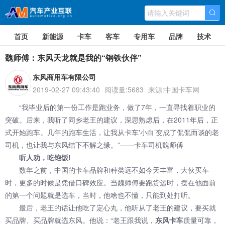
首页
新能源
卡车
客车
专用车
品牌
技术
魏师傅：东风天龙就是我的“钢铁伙伴”
东风商用车有限公司
2019-02-27 09:43:40
阅读量:5683
来源:中国卡车网
“我毕业后的第一份工作是跑业务，做了7年，一直寻找着职业的
突破。后来，我听了同乡老王的建议，深思熟虑后，在2011年后，正
式开始跑车。几年的跑车生活，让我从卡车'小白’变成了侃侃而谈的老
司机，也让我与东风结下不解之缘。”——卡车司机魏师傅
听人劝，吃饱饭!
数年之前，中国的卡车品牌和种类远不如今天丰富，大伙买车
时，更多的时候是凭借口碑效应。当魏师傅要跑货运时，摆在他面前
的第一个问题就是选车，当时，他啥也不懂，只能到处打听。
最后，老王的话让他吃了定心丸，他听从了老王的建议，要买就
买品牌、买品牌就选东风。他说：“老王跟我说，
东风卡车
质量可靠，