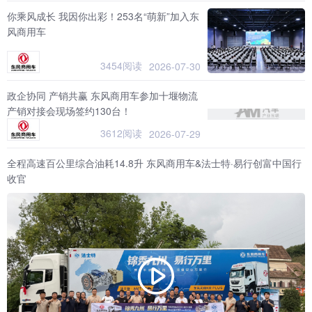
你乘风成长 我因你出彩！253名“萌新”加入东
风商用车
3454阅读
2026-07-30
政企协同 产销共赢 东风商用车参加十堰物流
产销对接会现场签约130台！
3612阅读
2026-07-29
全程高速百公里综合油耗14.8升 东风商用车&法士特·易行创富中国行
收官