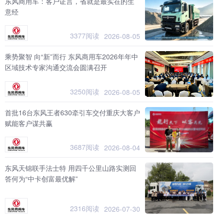
东风商用车：客户证言，省就是最实在的生
意经
3377阅读
2026-08-05
乘势聚智 向“新”而行 东风商用车2026年年中
区域技术专家沟通交流会圆满召开
3250阅读
2026-08-05
首批16台东风王者630牵引车交付重庆大客户
赋能客户谋共赢
3687阅读
2026-08-04
东风天锦联手法士特 用四千公里山路实测回
答何为“中卡创富最优解”
2316阅读
2026-07-30