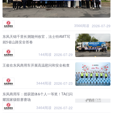
3566阅读
2026-07-29
东风天锦千里长测随州收官，法士特AMT写
就5省山路安全答卷
144阅读
2026-07-29
王俊在东风商用车开展高温慰问和安全检查
3444阅读
2026-07-23
东风商用车：揽获团体&个人一等奖！TA们闪
耀国家级联赛赛场
3464阅读
2026-07-22