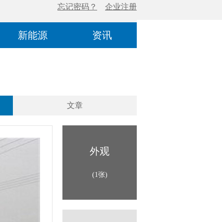
新能源
资讯
文章
外观
(1张)