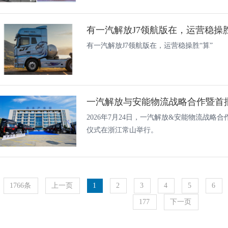
有一汽解放J7领航版在，运营稳操胜
有一汽解放J7领航版在，运营稳操胜“算”
2026年7月24日，一汽解放&安能物流战略合
仪式在浙江常山举行。
1766条
上一页
1
2
3
4
5
6
177
下一页