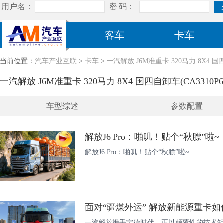
客车
卡车
当前位置：
汽车产业互联
>
卡车
>
一汽解放 J6M准重卡 320马力 8X4 国四自
一汽解放 J6M准重卡 320马力 8X4 国四自卸车(CA3310P63
车型综述
参数配置
解放J6 Pro：啪叽！贴个“秋膘”啦~
解放J6 Pro：啪叽！贴个“秋膘”啦~
面对“疆煤外运” 解放新能源重卡
一汽解放携手宁德时代，正以颠覆性的技术