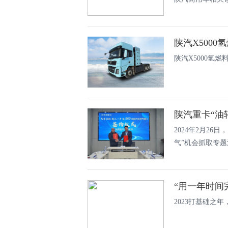
陕汽X500
陕汽X5000氢
陕汽重卡“油
2024年2月2
气”机会抓取专题沟
“用一年时间
2023打基础之年