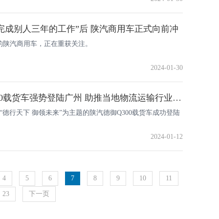
完成别人三年的工作”后 陕汽商用车正式向前冲
的陕汽商用车，正在重获关注。
2024-01-30
陕汽德御Q300载货车强势登陆广州 助推当地物流运输行业发展
日，“德行天下 御领未来”为主题的陕汽德御Q300载货车成功登陆
2024-01-12
4
5
6
7
8
9
10
11
23
下一页