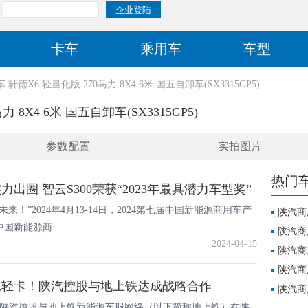
卡车
乘用车
车型
轩德X6 轻量化版 270马力 8X4 6米 国五自卸车(SX3315GP5)
8X4 6米 国五自卸车(SX3315GP5)
参数配置
实拍图片
热门
出圈 智云S300荣获“2023年最具潜力车型奖”
来！”2024年4月13-14日，2024第七届中国新能源商用车产
陕汽商用
国新能源商...
国五自卸车
陕汽商用
2024-04-15
国五自卸车
陕汽商用
国五 自卸
陕汽商用
能源轻卡！陕汽控股与地上铁达成战略合作
国五自卸车
陕汽商用
9日，陕汽控股与地上铁新能源车服网络（以下简称地上铁）在陕