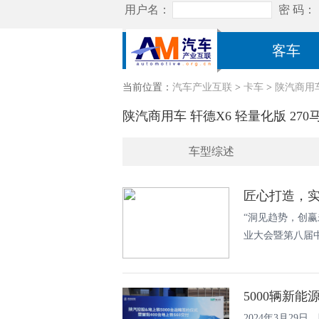
客车
当前位置：
汽车产业互联
>
卡车
>
陕汽商用车 
陕汽商用车 轩德X6 轻量化版 270马力 
车型综述
匠心打造，实力
“洞见趋势，创赢未
业大会暨第八届中
5000辆新
2024年3月2