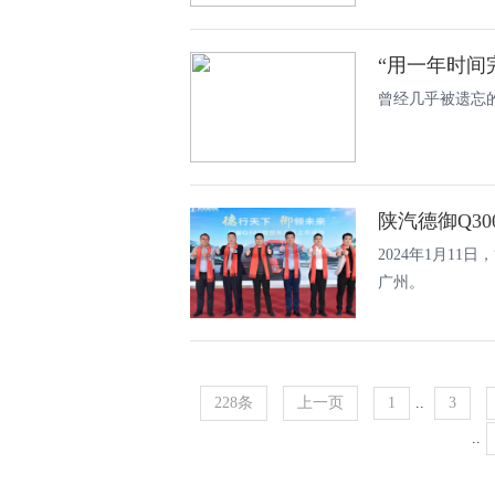
“用一年时间
曾经几乎被遗忘
2024年1月11
广州。
228条
上一页
1
..
3
..