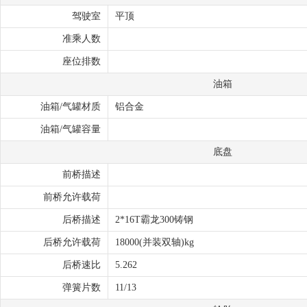
驾驶室
平顶
准乘人数
座位排数
油箱
油箱/气罐材质
铝合金
油箱/气罐容量
底盘
前桥描述
前桥允许载荷
后桥描述
2*16T霸龙300铸钢
后桥允许载荷
18000(并装双轴)kg
后桥速比
5.262
弹簧片数
11/13