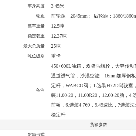
3.45米
车身高度
前轮距：2045mm； 后轮距：1860/1860
轮距
12.5吨
整车重量
12.37吨
额定载重
25吨
最大总质量
重卡
吨位级别
450+600L油箱，双骑马螺栓，大奔
通道进气管，沙漠空滤，16mm加厚钢板
定杆，WABCO阀；1.选装H72D驾驶室
备注
装11.00-20，11.00R20，12.00-20
前桥，6.选装4.769，5.45速比，7选装法
稳定杆
货箱参数
货箱形式