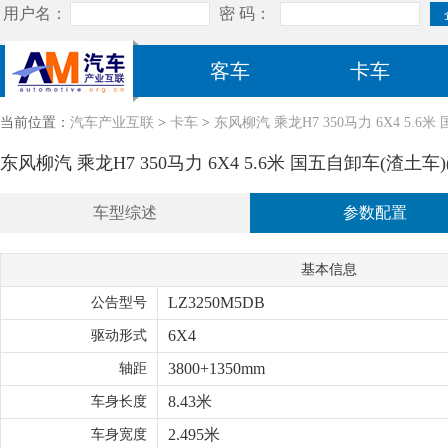
客车
卡车
当前位置：
汽车产业互联
>
卡车
>
东风柳汽 乘龙H7 350马力 6X4 5.6米
东风柳汽 乘龙H7 350马力 6X4 5.6米 国五自卸车(渣土车)(L
车型综述
参数配置
基本信息
LZ3250M5DB
公告型号
6X4
驱动形式
3800+1350mm
轴距
8.43米
车身长度
2.495米
车身宽度