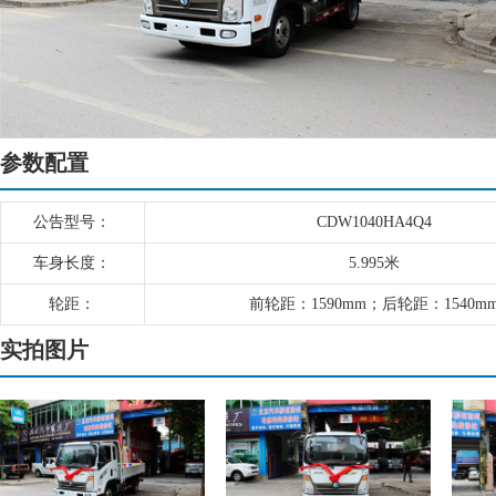
参数配置
公告型号：
CDW1040HA4Q4
车身长度：
5.995米
轮距：
前轮距：1590mm；后轮距：1540m
实拍图片