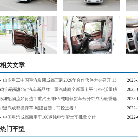
相关文章
山东重工中国重汽集团成都王牌2026年合作伙伴大会召开 13
2025-
款产品亮相
打造“成都造”汽车新品牌！重汽成商全新重卡平台V9·沃重磅
2025-
发布
城配物流如何选？重汽王牌EV纯电载货车分分钟成为最香选
2023-
择！
重汽成都搅拌车-城建首选，商砼王者！
2022-
中国重汽成都商用车100辆纯电动渣土车批量交付
2022-
热门车型