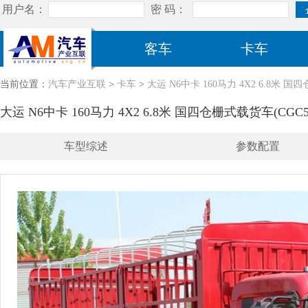
客车
卡车
当前位置：
汽车产业互联
>
卡车
>
大运 N6中卡 160马力 4X2 6.8米 国
大运 N6中卡 160马力 4X2 6.8米 国四仓栅式载货车(CGC51
车型综述
参数配置