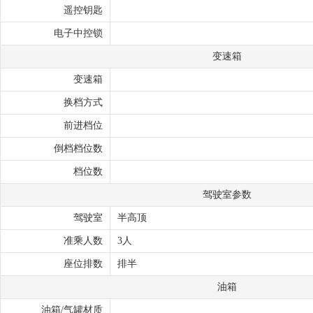
遥控钥匙
电子中控锁
变速箱
变速箱
换档方式
前进档位
倒档档位数
档位数
驾驶室参数
驾驶室
半高顶
准乘人数
3人
座位排数
排半
油箱
油箱/气罐材质