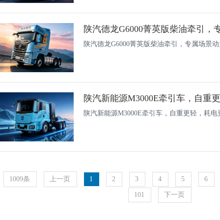
陕汽德龙G6000菁英版柴油牵引，专属场景
陕汽新能源M3000E牵引车，自重
陕汽新能源M3000E牵引车，自重更轻，耗电
1009条
上一页
1
2
3
4
5
6
101
下一页