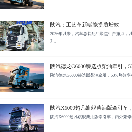
陕汽：工艺革新赋能提质增效
2026年以来，汽车总装配厂聚焦生产痛点，
升。‌
陕汽德龙G6000臻选版柴油牵引，53%热效
陕汽X6000超凡旗舰柴油版牵引车，内外兼