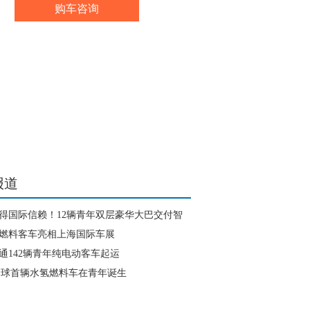
购车咨询
报道
得国际信赖！12辆青年双层豪华大巴交付智
燃料客车亮相上海国际车展
通142辆青年纯电动客车起运
全球首辆水氢燃料车在青年诞生