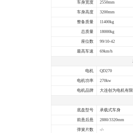
车身宽度
2550mm
车身高度
3200mm
整备质量
11400kg
总质量
18000kg
座位数
99/10-42
最高车速
69km/h
电机
QD270
电机功率
270kw
电机品牌
大连创为电机有限
底盘型号
承载式车身
前悬后悬
2880/3320mm
弹簧片数
-/-