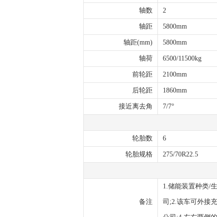
轴数
2
轴距
5800mm
轴距(mm)
5800mm
轴荷
6500/11500kg
前轮距
2100mm
后轮距
1860mm
接近离去角
7/7°
轮胎数
6
轮胎规格
275/70R22.5
1.储能装置种类
备注
司;2.该车可外接充