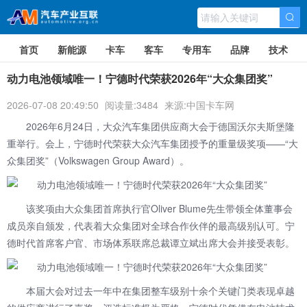
首页
新能源
卡车
客车
专用车
品牌
技术
动力电池领域唯一！宁德时代荣获2026年“大众集团奖”
2026-07-08 20:49:50
阅读量:3484
来源:中国卡车网
2026年6月24日，大众汽车集团供应商大会于德国沃尔夫斯堡隆
重举行。会上，
宁德时代
荣获大众汽车集团授予的重量级奖项——“大
众集团奖”（Volkswagen Group Award）。
该奖项由大众集团首席执行官Oliver Blume先生带领全体董事会
成员亲自颁发，代表着大众集团对全球合作伙伴的最高级别认可。宁
德时代首席客户官、市场体系联席总裁谭立斌出席大会并接受表彰。
本届大会对过去一年中在集团整车级别十余个关键门类表现卓越