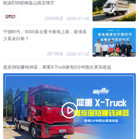
能源ES9驭峰版山路定锋芒
3540阅读
2026-07-06
宁德时代：5000多台重卡换电上路，能省多
少真金白银？
287阅读
2026-07-02
煤炭倒短赚钱神器，犀重X-Truck换电5分钟跑出更高收益