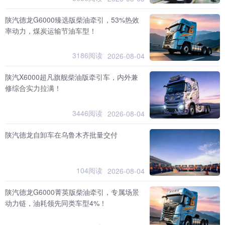
陕汽德龙G6000臻选版柴油牵引，53%热效
率动力，煤炭运输节油车型！
3186阅读
2026-08-04
陕汽X6000超凡旗舰柴油版牵引车，内外兼
修综合实力拉满！
3446阅读
2026-08-04
陕汽德龙自卸车在乌鲁木齐批量交付
104阅读
2026-08-04
陕汽德龙G6000菁英版柴油牵引，专属场景
动力链，油耗领先同类车型4%！