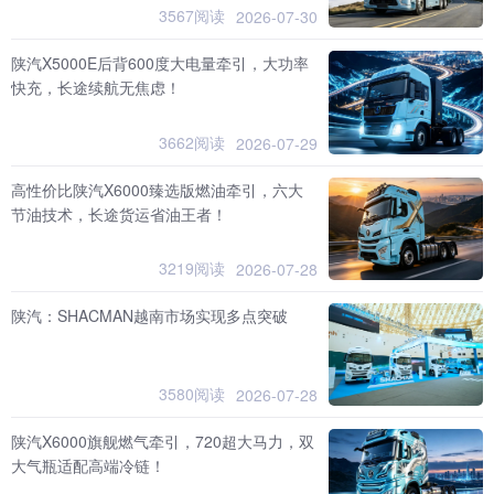
3567阅读
2026-07-30
陕汽X5000E后背600度大电量牵引，大功率
快充，长途续航无焦虑！
3662阅读
2026-07-29
高性价比陕汽X6000臻选版燃油牵引，六大
节油技术，长途货运省油王者！
3219阅读
2026-07-28
陕汽：SHACMAN越南市场实现多点突破
3580阅读
2026-07-28
陕汽X6000旗舰燃气牵引，720超大马力，双
大气瓶适配高端冷链！