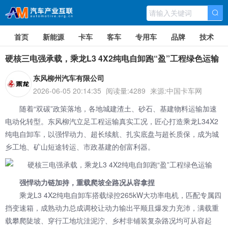
首页
新能源
卡车
客车
专用车
品牌
技术
硬核三电强承载，乘龙L3 4X2纯电自卸跑“盈”工程绿色运输
东风柳州汽车有限公司
2026-06-05 20:14:35
阅读量:4289
来源:中国卡车网
随着“双碳”政策落地，各地城建渣土、砂石、基建物料运输加速
电动化转型。东风柳汽立足工程运输真实工况，匠心打造
乘龙L34X2
纯电自卸车
，以强悍动力、超长续航、扎实底盘与超长质保，成为城
乡工地、矿山短途转运、市政基建的创富利器。
强悍动力链加持，重载爬坡全路况从容拿捏
乘龙L3 4X2纯电自卸车搭载绿控265kW大功率电机，匹配专属四
挡变速箱，成熟动力总成调校让动力输出平顺且爆发力充沛，满载重
载攀爬陡坡、穿行工地坑洼泥泞、乡村非铺装复杂路况均可从容起