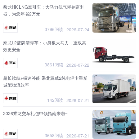
乘龙HK LNG牵引车：大马力低气耗创富利
器，为您年省2万元
3796阅读
2026-07-24
乘龙L2蓝牌清障车：小身板大马力，重载高
效更安全
3861阅读
2026-07-22
超长续航+极速补能 乘龙翼威2纯电轻卡重塑
城配物流效率
142阅读
2026-07-21
2026乘龙交车礼包申领指南来啦~
3658阅读
2026-07-21