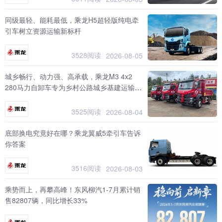
同级最轻、能耗最低，乘龙H5超轻版纯电牵
引车树立资源运输新标杆
3528阅读
2026-08-05
城乡畅行、动力强、高承载，乘龙M3 4x2
280马力自卸车专为乡村公路城乡基建运输而
生
3525阅读
2026-08-04
底部换电究竟好在哪？乘龙翼威5牵引车告诉
你答案
3516阅读
2026-08-03
乘势而上，再攀高峰！东风柳汽1-7月累计销
售82807辆，同比增长33%