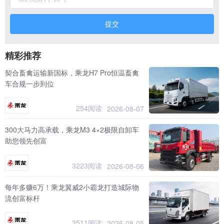
提交
精彩推荐
契合畜禽运输新国标，乘龙H7 Pro恒温畜禽
车合规一步到位
254阅读
2026-08-07
300大马力高承载，乘龙M3 4×2极限自卸车
助您领先创富
3223阅读
2026-08-06
每年多赚6万！乘龙翼威2小霸龙打造城际物
流创富标杆
3511阅读
2026-08-05