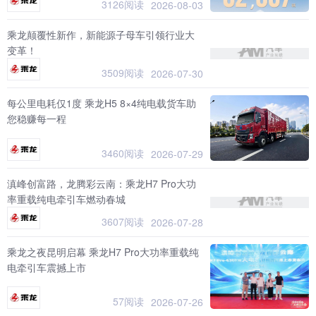
3126阅读
2026-08-03
乘龙颠覆性新作，新能源子母车引领行业大
变革！
3509阅读
2026-07-30
每公里电耗仅1度 乘龙H5 8×4纯电载货车助
您稳赚每一程
3460阅读
2026-07-29
滇峰创富路，龙腾彩云南：乘龙H7 Pro大功
率重载纯电牵引车燃动春城
3607阅读
2026-07-28
乘龙之夜昆明启幕 乘龙H7 Pro大功率重载纯
电牵引车震撼上市
57阅读
2026-07-26