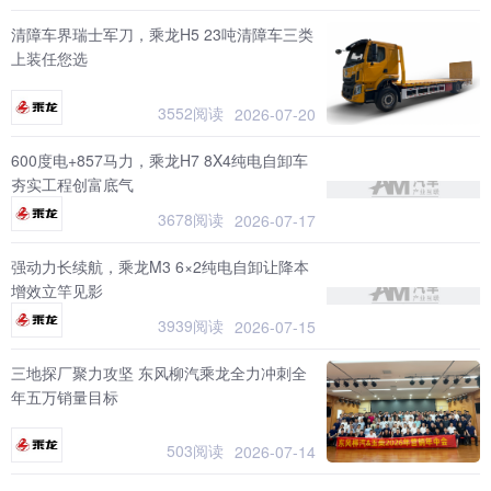
清障车界瑞士军刀，乘龙H5 23吨清障车三类
上装任您选
3552阅读
2026-07-20
600度电+857马力，乘龙H7 8X4纯电自卸车
夯实工程创富底气
3678阅读
2026-07-17
强动力长续航，乘龙M3 6×2纯电自卸让降本
增效立竿见影
3939阅读
2026-07-15
三地探厂聚力攻坚 东风柳汽乘龙全力冲刺全
年五万销量目标
503阅读
2026-07-14