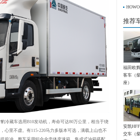
HOW
推荐
福田欧辉BJ
客车（柴
座）
冷藏车选用B10发动机，寿命可达80万公里，相当于绕
安凯HFF
，心里不虚。有115-220马力多版本可选，满载上山也不
交车（柴
用提前冲。整车采用铝合金壳体变速箱、集成式油箱搭配