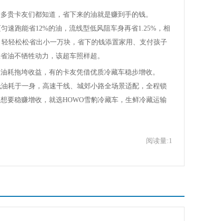
贵卡友们都知道，省下来的油就是赚到手的钱。
匀速跑能省12%的油，流线型低风阻车身再省1.25%，相
里，轻轻松松省出小一万块，省下的钱添置家用、支付孩子
且省油不牺牲动力，该超车照样超。
耗拖垮收益，有的卡友凭借优质冷藏车稳步增收。
低油耗于一身，高速干线、城郊小路全场景适配，全程锁
想要稳赚增收，就选HOWO雪豹冷藏车，生鲜冷藏运输
阅读量:1