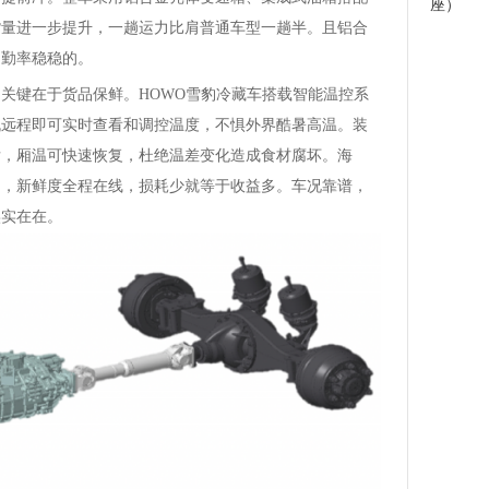
座）
货量进一步提升，一趟运力比肩普通车型一趟半。且铝合
出勤率稳稳的。
键在于货品保鲜。HOWO雪豹冷藏车搭载智能温控系
机远程即可实时查看和调控温度，不惧外界酷暑高温。装
后，厢温可快速恢复，杜绝温差变化造成食材腐坏。海
场，新鲜度全程在线，损耗少就等于收益多。车况靠谱，
实实在在。