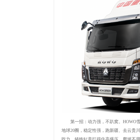
第一招：动力强，不趴窝。HOWO雪豹
地球20圈，稳定性强，跑新疆、去云贵川
吃力，铸铁缸盖扛得住高爆压，爬坡不