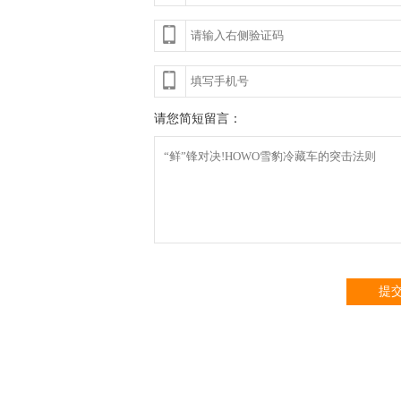
请您简短留言：
提