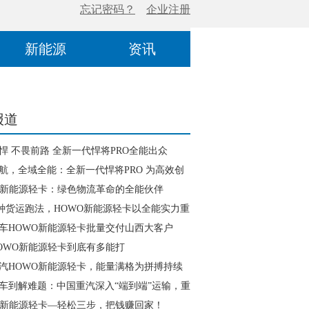
新能源
资讯
报道
悍 不畏前路 全新一代悍将PRO全能出众
航，全域全能：全新一代悍将PRO 为高效创
不凡人生
O新能源轻卡：绿色物流革命的全能伙伴
种货运跑法，HOWO新能源轻卡以全能实力重
创富逻辑
车HOWO新能源轻卡批量交付山西大客户
OWO新能源轻卡到底有多能打
汽HOWO新能源轻卡，能量满格为拼搏持续
车到解难题：中国重汽深入“端到端”运输，重
与价值连接
O新能源轻卡—轻松三步，把钱赚回家！