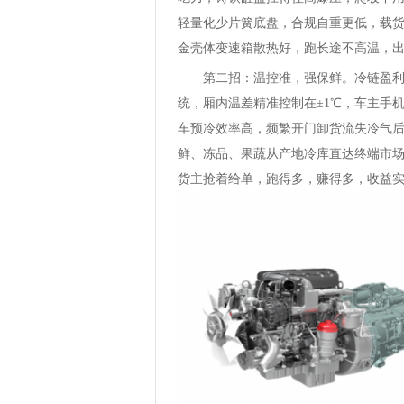
轻量化少片簧底盘，合规自重更低，载
金壳体变速箱散热好，跑长途不高温，
第二招：温控准，强保鲜。冷链盈利关
统，厢内温差精准控制在±1℃，车主手
车预冷效率高，频繁开门卸货流失冷气
鲜、冻品、果蔬从产地冷库直达终端市
货主抢着给单，跑得多，赚得多，收益