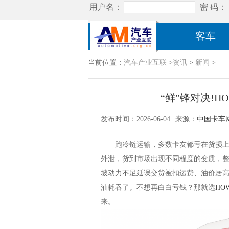
客车
当前位置：
汽车产业互联
>
资讯
>
新闻
>
“鲜”锋对决!
发布时间：2026-06-04
来源：
中国卡车
跑冷链运输，多数卡友都亏在货损上。
外泄，货到市场出现不同程度的变质，
坡动力不足延误交货被扣运费、油价居
油耗吞了。不想再白白亏钱？那就选
HO
来。