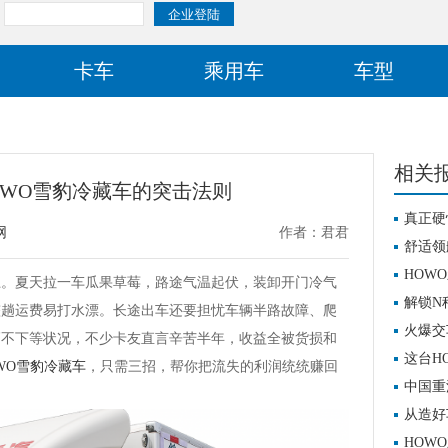
卡车
乘用车
车型
相关
HOWO雪豹冷藏车的突击法则
真正硬
网
作者：君君
舒适领
富开启
HOW
夏天拉一车瓜果草莓，路途气温起伏，装卸开门冷气
解锁N
整趟运费易打水漂。长途出车还要担忧车辆半路故障、爬
塑城配
火爆交
高不下等状况，不少卡友直言辛苦半年，收益全被货损和
这台H
WO雪豹冷藏车
，只需三招，帮你把流失的利润统统赚回
中国重
赋能！
从造好
塑效率
HOW