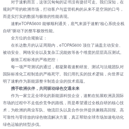
对于速豹而言，这张沉甸甸的证书没有捷径可走。我们深知，在
规则严苛的欧洲市场，打动客户与监管机构的从来不是空洞的口号，
而是实打实的数据与极致的性能表现。
速豹eTOPAS600 能够顺利通关，底气来源于速豹“核心系统全栈
自研”驱动下的整车极致性能。
全方位的合规验证：
在长达数月的认证周期内，eTOPAS600 顶住了涵盖主动安全、
被动安全、网络安全以及复杂工况能效等各个维度的层层高压测试。
极致工程标准的严格把控：
每一项严苛测试的通过，都凝聚着速豹研发、测试与法规团队对
国际标准化工程制造的严格死守。我们用扎实的技术逻辑，向世界证
明了速豹作为新能源整卡制造企业的技术底蕴。
携手欧洲伙伴，共同驱动绿色交通未来
作为一家立足全球化的新能源科技企业，速豹在拓展欧洲及国际
市场的过程中不走低价竞争的路线，而是希望通过全栈自研的核心技
术，为欧洲的商业车队、物流巨头以及合作伙伴提供兼顾高回报、高
可靠性与零排放的绿色物流解决方案，真正帮助全球市场加速电动化
绿色运输的转型步伐。