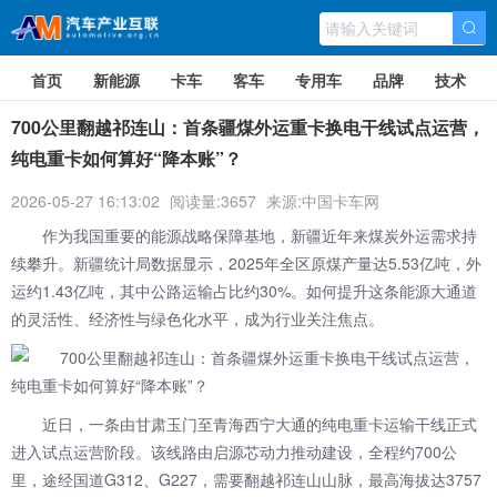
首页
新能源
卡车
客车
专用车
品牌
技术
700公里翻越祁连山：首条疆煤外运重卡换电干线试点运营，
纯电重卡如何算好“降本账”？
2026-05-27 16:13:02
阅读量:3657
来源:中国卡车网
作为我国重要的能源战略保障基地，新疆近年来煤炭外运需求持
续攀升。新疆统计局数据显示，2025年全区原煤产量达5.53亿吨，外
运约1.43亿吨，其中公路运输占比约30%。如何提升这条能源大通道
的灵活性、经济性与绿色化水平，成为行业关注焦点。
近日，一条由甘肃玉门至青海西宁大通的纯电重卡运输干线正式
进入试点运营阶段。该线路由启源芯动力推动建设，全程约700公
里，途经国道G312、G227，需要翻越祁连山山脉，最高海拔达3757