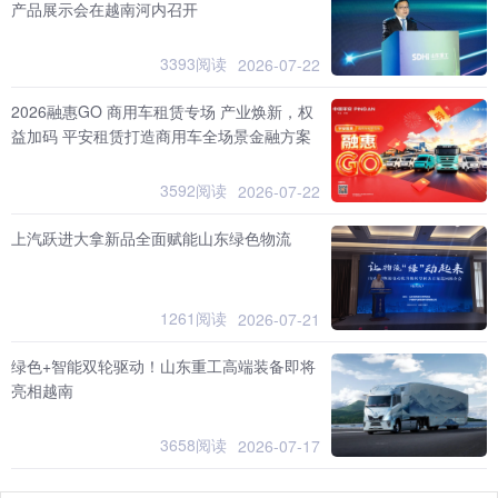
产品展示会在越南河内召开
3393阅读
2026-07-22
2026融惠GO 商用车租赁专场 产业焕新，权
益加码 平安租赁打造商用车全场景金融方案
3592阅读
2026-07-22
上汽跃进大拿新品全面赋能山东绿色物流
1261阅读
2026-07-21
绿色+智能双轮驱动！山东重工高端装备即将
亮相越南
3658阅读
2026-07-17