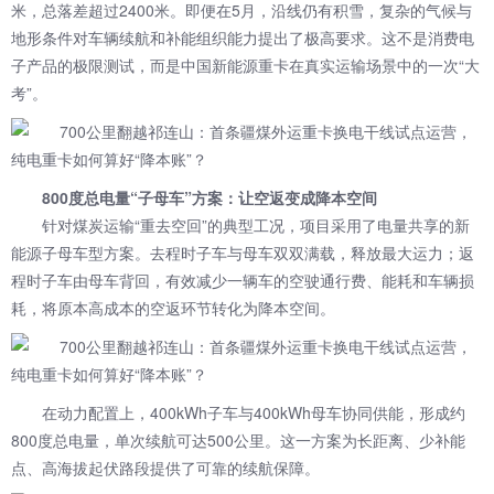
米，总落差超过2400米。即便在5月，沿线仍有积雪，复杂的气候与
地形条件对车辆续航和补能组织能力提出了极高要求。这不是消费电
子产品的极限测试，而是中国新能源重卡在真实运输场景中的一次“大
考”。
800度总电量“子母车”方案：让空返变成降本空间
针对煤炭运输“重去空回”的典型工况，项目采用了电量共享的新
能源子母车型方案。去程时子车与母车双双满载，释放最大运力；返
程时子车由母车背回，有效减少一辆车的空驶通行费、能耗和车辆损
耗，将原本高成本的空返环节转化为降本空间。
在动力配置上，400kWh子车与400kWh母车协同供能，形成约
800度总电量，单次续航可达500公里。这一方案为长距离、少补能
点、高海拔起伏路段提供了可靠的续航保障。