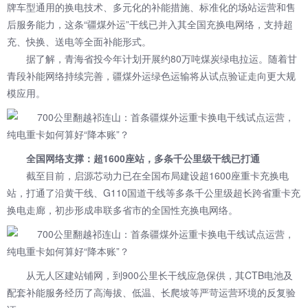
牌车型通用的换电技术、多元化的补能措施、标准化的场站运营和售
后服务能力，这条“疆煤外运”干线已并入其全国充换电网络，支持超
充、快换、送电等全面补能形式。
据了解，青海省投今年计划开展约80万吨煤炭绿电拉运。随着甘
青段补能网络持续完善，疆煤外运绿色运输将从试点验证走向更大规
模应用。
全国网络支撑：超1600座站，多条千公里级干线已打通
截至目前，启源芯动力已在全国布局建设超1600座重卡充换电
站，打通了沿黄干线、G110国道干线等多条千公里级超长跨省重卡充
换电走廊，初步形成串联多省市的全国性充换电网络。
从无人区建站铺网，到900公里长干线应急保供，其CTB电池及
配套补能服务经历了高海拔、低温、长爬坡等严苛运营环境的反复验