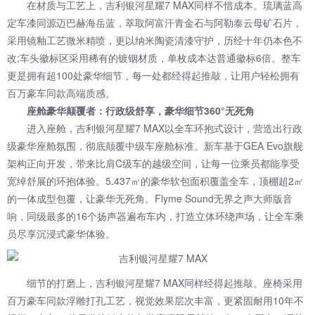
在材质与工艺上，吉利银河星耀7 MAX同样不惜成本。琉璃蓝高
定车漆同源迈巴赫海岳蓝，萃取阿富汗青金石与阿勒泰云母矿石片，
采用镜釉工艺微米精喷，更以纳米陶瓷清漆守护，历经十年仍本色不
改;车头徽标区采用稀有的镀铟材质，单枚成本达普通徽标6倍。整车
更是拥有超100处豪华细节，每一处都经得起推敲，让用户轻松拥有
百万豪车同款高端质感。
座舱豪华颠覆者：行政级舒享，豪华细节360°无死角
进入座舱，吉利银河星耀7 MAX以全车环抱式设计，营造出行政
级豪华座舱氛围，彻底颠覆中级车座舱标准。新车基于GEA Evo旗舰
架构正向开发，带来比肩C级车的越级空间，让每一位乘员都能享受
宽绰舒展的环抱体验。5.437㎡的豪华软包面积覆盖全车，顶棚超2㎡
的一体成型包覆，让豪华无死角。Flyme Sound无界之声大师版音
响，同级最多的16个扬声器遍布车内，打造立体环绕声场，让全车乘
员尽享沉浸式豪华体验。
细节的打磨上，吉利银河星耀7 MAX同样经得起推敲。座椅采用
百万豪车同款浮雕打孔工艺，视觉效果层次丰富，更紧固耐用10年不