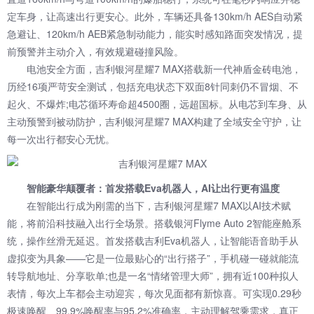
定车身，让高速出行更安心。此外，车辆还具备130km/h AES自动紧
急避让、120km/h AEB紧急制动能力，能实时感知路面突发情况，提
前预警并主动介入，有效规避碰撞风险。
电池安全方面，吉利银河星耀7 MAX搭载新一代神盾金砖电池，
历经16项严苛安全测试，包括充电状态下双面8针同刺仍不冒烟、不
起火、不爆炸;电芯循环寿命超4500圈，远超国标。从电芯到车身、从
主动预警到被动防护，吉利银河星耀7 MAX构建了全域安全守护，让
每一次出行都安心无忧。
智能豪华颠覆者：首发搭载Eva机器人，AI让出行更有温度
在智能出行成为刚需的当下，吉利银河星耀7 MAX以AI技术赋
能，将前沿科技融入出行全场景。搭载银河Flyme Auto 2智能座舱系
统，操作丝滑无延迟。首发搭载吉利Eva机器人，让智能语音助手从
虚拟变为具象——它是一位最贴心的“出行搭子”，手机碰一碰就能流
转导航地址、分享歌单;也是一名“情绪管理大师”，拥有近100种拟人
表情，每次上车都会主动迎宾，每次见面都有新惊喜。可实现0.29秒
极速唤醒、99.9%唤醒率与95.2%准确率，主动理解驾乘需求，真正