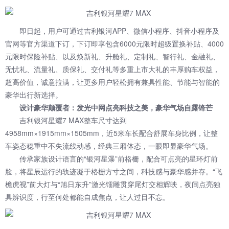
即日起，用户可通过吉利银河APP、微信小程序、抖音小程序及
官网等官方渠道下订，下订即享包含6000元限时超级置换补贴、4000
元限时保险补贴、以及焕新礼、升舱礼、定制礼、智行礼、金融礼、
无忧礼、流量礼、质保礼、交付礼等多重上市大礼的丰厚购车权益，
超高价值，诚意拉满，让更多用户轻松拥有兼具性能、节能与智能的
豪华出行新选择。
设计豪华颠覆者：发光中网点亮科技之美，豪华气场自露锋芒
吉利银河星耀7 MAX整车尺寸达到
4958mm×1915mm×1505mm，近5米车长配合舒展车身比例，让整
车姿态稳重中不失流线动感，经典三厢体态，一眼即显豪华气场。
传承家族设计语言的“银河星瀑”前格栅，配合可点亮的星环灯前
脸，将星辰运行的轨迹凝于格栅方寸之间，科技感与豪华感并存。“飞
檐虎视”前大灯与“旭日东升”激光镭雕贯穿尾灯交相辉映，夜间点亮独
具辨识度，行至何处都能自成焦点，让人过目不忘。