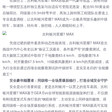
在操控上，吉利银河星耀7 MAX搭载新一代豪华底盘，拥有同级
唯一增强型五连杆独立悬架与自适应可变阻尼悬架，配合50:50黄金前
后轴荷比、同级最小5.3m转弯半径，再加上路特斯工程团队在赛道上
专业底盘调校，让吉利银河星耀7 MAX成为一台极具驾驶乐趣的中级
轿车，加速快，转向准，操控稳，人人都能轻松上手。
凭借过硬的硬件素质和动态性能表现，吉利银河星耀7 MAX首次
挑战中汽中心有史以来“验证工况最全、条件最严苛”的麋鹿测试。在
四大极限工况测试中取得了干地麋鹿83.6 km/h、湿地麋鹿78.8
km/h、对开麋鹿67.5 km/h、10级横风麋鹿81.6 km/h的亮眼成绩，成
为行业首款通过四项全能麋鹿测试的中级轿车，是实至名归的“全能麋
鹿王”!
安全豪华颠覆者：同级唯一全场景爆胎稳行，打造全域安全守护
安全是出行首要前提，更是吉利银河一以贯之的造车基因。吉利
银河星耀7 MAX基于GEA Evo全球智能新能源旗舰架构打造，不仅拥
有刚强度笼式车身打造的“钢筋铁骨”，主动安全上同样做到极致。搭
载同级唯一的全场景爆胎稳行系统，吉利银河星耀7 MAX最高可实现
直道160km/h与弯道100km/h的爆胎稳行，系统可在毫秒内响应并稳