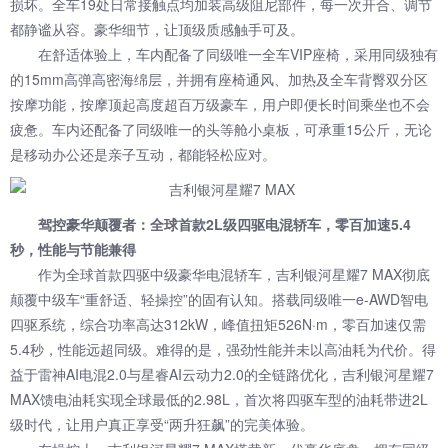
损坏。全车19处日常接触点均加装高级阻尼部件，每一次开合、调节
都静谧从容。豪华细节，让顶级质感触手可及。
在舒适体验上，车内配备了同级唯一全车VIP座椅，采用同级独有
的15mm高弹高密海绵层，并拥有座椅通风、加热及全车背臀双分区
按摩功能，按摩顶起高度超百万级豪车，用户即便长时间乘坐也不会
疲惫。车内还配备了同级唯一的头等舱小桌板，可承重15公斤，无论
是移动办公还是亲子互动，都能轻松应对。
驾控豪华颠覆者：全球首款2L级四驱电混轿车，零百加速5.4
秒，性能与节能兼得
作为全球首款四驱中级豪华电混轿车，吉利银河星耀7 MAX彻底
颠覆中级车“重舒适、轻操控”的固有认知。搭载同级唯一e-AWD智电
四驱系统，综合功率高达312kW，峰值扭矩526N·m，零百加速仅需
5.4秒，性能远超同级。难得的是，强劲性能并未以高油耗为代价。得
益于雷神AI电混2.0与星睿AI云动力2.0的全链路优化，吉利银河星耀7
MAX馈电油耗实现全球最低的2.98L，首次将四驱车型的油耗带进2L
级时代，让用户真正享受“两升狂飙”的完美体验。