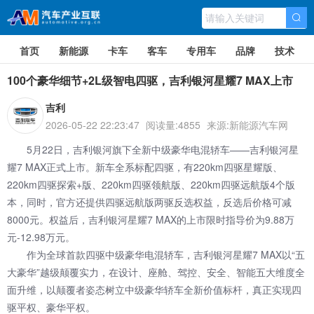
首页
新能源
卡车
客车
专用车
品牌
技术
100个豪华细节+2L级智电四驱，吉利银河星耀7 MAX上市
吉利
2026-05-22 22:23:47
阅读量:4855
来源:新能源汽车网
5月22日，吉利银河旗下全新中级豪华电混轿车——吉利银河星
耀7 MAX正式上市。新车全系标配四驱，有220km四驱星耀版、
220km四驱探索+版、220km四驱领航版、220km四驱远航版4个版
本，同时，官方还提供四驱远航版两驱反选权益，反选后价格可减
8000元。权益后，吉利银河星耀7 MAX的上市限时指导价为9.88万
元-12.98万元。
作为全球首款四驱中级豪华电混轿车，吉利银河星耀7 MAX以“五
大豪华”越级颠覆实力，在设计、座舱、驾控、安全、智能五大维度全
面升维，以颠覆者姿态树立中级豪华轿车全新价值标杆，真正实现四
驱平权、豪华平权。