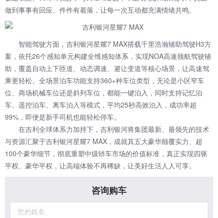
做到事事有回应、件件有着落，让每一次互动都充满情绪共鸣。
智能驾驶方面，吉利银河星耀7 MAX搭载千里浩瀚辅助驾驶H3方
案，依托26个感知单元构建全维感知体系，实现NOA高速领航驾驶辅
助，覆盖自动上下匝道、动态调速、避让变道等核心场景，让高速驾
乘更轻松。全场景泊车功能支持360+种车位类型，无论是小区窄车
位、商场机械车位还是斜列车位，都能一键泊入，同时支持记忆泊
车、遥控泊车、离车泊入等模式，平均25秒高效泊入，成功率超
99%，即便是新手司机也能轻松停车。
在吉利全球体系力加持下，吉利银河将集团最新、最领先的技术
与资源汇聚于吉利银河星耀7 MAX，成就其五大豪华颠覆实力、超
100个豪华细节，彻底重塑中级轿车市场的价值标准，真正实现四驱
平权、豪华平权，让高端体验不再稀缺，让美好生活人人可享。
咨询购车