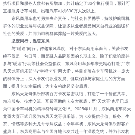
执行项目和服务人数都有所增加，共计确定了32个执行项目，预计可
直接服务货车司机、出租汽车司机630万人次以上。
东风商用车
也将勇担央企责任，与社会各界携手，持续护航司机
群体的职业发展与权益保障，让更多从业者感受到来自行业的温暖和
社会的关爱，共同为司机群体撑起一片关爱的蓝天。
坚定同行，温暖东风
与“暖途”同行，传递东风温度。对于
东风商用车
而言，关爱卡友
绝不仅是一句口号，而是融入品牌基因的长期主义。除了积极响应并
参与“暖途”行动等社会公益倡议，东风商用车多年来更精心打造了“东
风天龙哥俱乐部”与“幸福卡车”两大IP，将目光落在卡车司机这一庞大
的群体身上，深入卡友们职业发展、健康保障与家庭生活的方方面
面，提升卡友幸福感，为卡友构建起坚实后盾。
东风天龙哥俱乐部将百万卡友紧密联结，打造了一个价值共享、
精准服务、技术交流、互帮互助的卡友大家庭，而“天龙哥”也早已成
为中国卡车司机的精神符号与文化IP。2025年11月，东风商用车将天
龙哥大赛正式升级为东风天龙哥俱乐部，为卡友提供价值、服务、生
态、情感等多种天龙哥专属权益；今年年初，东风天龙哥俱乐部客户
盛典上，东风商用车与全国各地卡友共赴十年温暖之约，并为卡友构