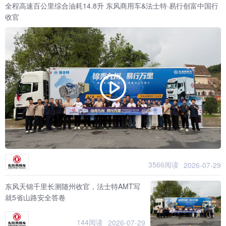
全程高速百公里综合油耗14.8升 东风商用车&法士特·易行创富中国行
收官
3566阅读
2026-07-29
东风天锦千里长测随州收官，法士特AMT写
就5省山路安全答卷
144阅读
2026-07-29