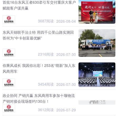
首批16台东风王者630牵引车交付重庆大客户
赋能客户谋共赢
3687阅读
2026-08-04
东风天锦联手法士特 用四千公里山路实测回
答何为“中卡创富最优解”
2316阅读
2026-07-30
你乘风成长 我因你出彩！253名“萌新”加入东
风商用车
3454阅读
2026-07-30
政企协同 产销共赢 东风商用车参加十堰物流
产销对接会现场签约130台！
3612阅读
2026-07-29