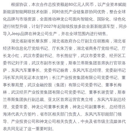
根据协议，本次合作总投资额超80亿元人民币，以产业资本赋能
新能源智能网联技术创新，同时依托产业链集群协同优势，整合全球
化品牌与市场资源，全面推动神龙公司面向智能化、国际化、绿色化
进行转型升级，计划于2027年起陆续投放多款全新新能源车型，同步
导入Jeep品牌在神龙公司生产，并在全球范围内进行销售。
湖北省副省长黎东辉，湖北省政府办公厅副主任胡雅南，湖北省
经济和信息化厅党组书记、厅长朱万奎，湖北省商务厅党组书记、厅
长龙小红，武汉市委副书记、市长熊征宇，武汉市委常委、经开区工
委书记刘子清，武汉市副市长张斐，斯泰兰蒂斯集团首席执行官菲洛
萨，东风汽车董事长、党委书记杨青，东风汽车总经理、党委副书记
冯长军共同见证本次签约；长江产业投资集团有限公司党委书记、董
事长黎苑楚，武汉金融控股（集团）有限公司党委书记、董事长梅
林，武汉经开产业投资集团有限公司党委书记、董事长谢贵望，斯泰
兰蒂斯集团执行副总裁、亚太区首席运营官奥立维，东风汽车副总经
理、党委常委、神龙公司董事长黄勇，神龙公司副董事长、总经理吕
海涛代表六方签约，省市区相关部门负责人、东风汽车职能部门领
导、产业投资公司和神龙公司相关负责人，中央及省市级主流媒体代
表共同见证了这一重要时刻。