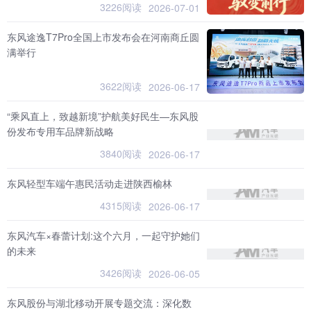
3226阅读
2026-07-01
东风途逸T7Pro全国上市发布会在河南商丘圆
满举行
3622阅读
2026-06-17
“乘风直上，致越新境”护航美好民生—东风股
份发布专用车品牌新战略
3840阅读
2026-06-17
东风轻型车端午惠民活动走进陕西榆林
4315阅读
2026-06-17
东风汽车×春蕾计划:这个六月，一起守护她们
的未来
3426阅读
2026-06-05
东风股份与湖北移动开展专题交流：深化数