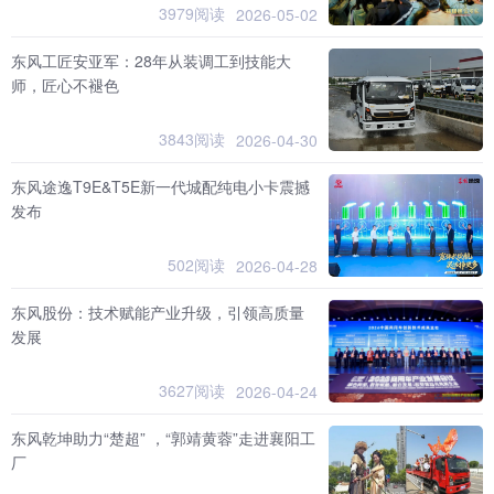
3979阅读
2026-05-02
东风工匠安亚军：28年从装调工到技能大
师，匠心不褪色
3843阅读
2026-04-30
东风途逸T9E&T5E新一代城配纯电小卡震撼
发布
502阅读
2026-04-28
东风股份：技术赋能产业升级，引领高质量
发展
3627阅读
2026-04-24
东风乾坤助力“楚超” ，“郭靖黄蓉”走进襄阳工
厂