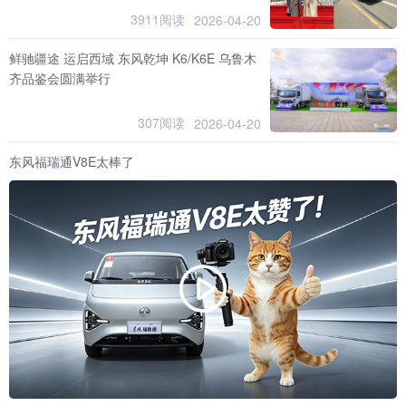
3911阅读
2026-04-20
鲜驰疆途 运启西域 东风乾坤 K6/K6E 乌鲁木
齐品鉴会圆满举行
307阅读
2026-04-20
东风福瑞通V8E太棒了