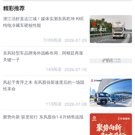
精彩推荐
潜江活虾直达江城！媒体实测东风乾坤 K6E
纯电冷藏车硬核性能
3189阅读
2026-07-29
东风轻型车品牌海外战略布局，阿根廷再落
关键一子
143阅读
2026-07-10
风起于青萍之末 东风股份新速度后的一场隐
性革命
113阅读
2026-07-08
聚势向新 驭变前行 东风股份1-6月销售战报