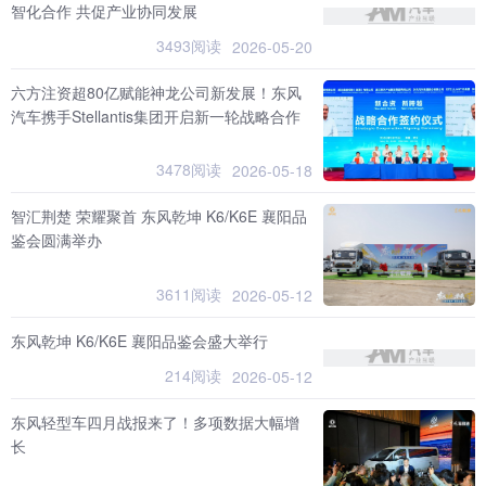
智化合作 共促产业协同发展
3493阅读
2026-05-20
六方注资超80亿赋能神龙公司新发展！东风
汽车携手Stellantis集团开启新一轮战略合作
3478阅读
2026-05-18
智汇荆楚 荣耀聚首 东风乾坤 K6/K6E 襄阳品
鉴会圆满举办
3611阅读
2026-05-12
东风乾坤 K6/K6E 襄阳品鉴会盛大举行
214阅读
2026-05-12
东风轻型车四月战报来了！多项数据大幅增
长