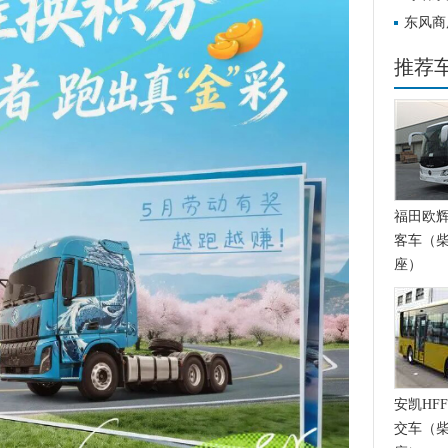
匠心
东风商
推荐
福田欧辉BJ
客车（柴
座）
安凯HFF
交车（柴