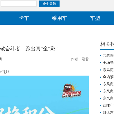
卡车
乘用车
车型
相关
敬奋斗者，跑出真“金”彩！
共筑医
网
作者：君君
北京大
全场景
用车产
东风商
金”彩！
发展
全场景
源商用
东风商
宽又深
东风商
物流安
东风商
西陲守
靠守护
对话东