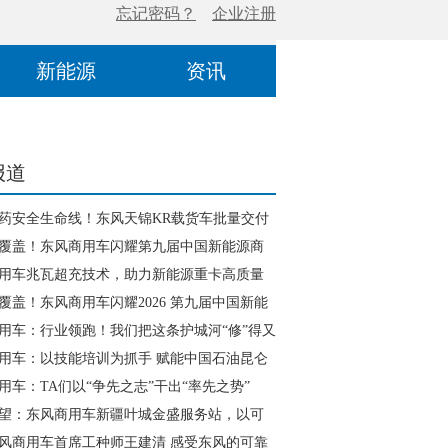
新能源
资讯
报道
药安全生命线！东风天锦KR载货车批量交付
客户
覆盖！东风商用车闪耀第九届中国新能源商
业大会
用车兆瓦超充技术，助力新能源重卡高质量
覆盖！东风商用车闪耀2026 第九届中国新能
车产业大会
用车：行业领跑！我们把这条护城河“修”得又
用车：以技能培训为抓手 赋能中国石油昆仑
全高效运营
用车：TA们以“争先之志”干出“率先之势”
望：东风商用车新疆叶城金盛服务站，以可
边疆丝路
风商用车首席工种师王建清 感受东风的可靠