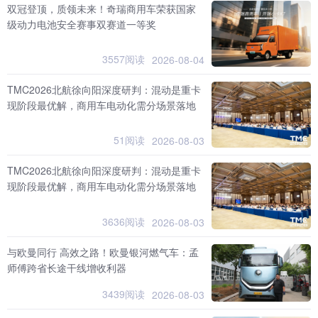
双冠登顶，质领未来！奇瑞商用车荣获国家
级动力电池安全赛事双赛道一等奖
3557阅读
2026-08-04
TMC2026北航徐向阳深度研判：混动是重卡
现阶段最优解，商用车电动化需分场景落地
51阅读
2026-08-03
TMC2026北航徐向阳深度研判：混动是重卡
现阶段最优解，商用车电动化需分场景落地
3636阅读
2026-08-03
与欧曼同行 高效之路！欧曼银河燃气车：孟
师傅跨省长途干线增收利器
3439阅读
2026-08-03