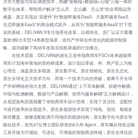
大学大数据与车队调度技术，构建"座舱端+数据端+云端"三端一体的
数字化体系，帮助用户解决"怎么开、怎么赚、怎么管"的全周期运营
难题，真正实现从“卖硬件”到“数据即服务DaaS、方案即服务SaaS、
生态即服务EaaS”的商业模式跃升，从而为“智能即服务AaaS”打下坚
实的基础；DELIVAN X专注场景化改装，以模块化、原厂认证方案覆
盖欧洲6大车型14类典型场景，依托产学研合作优化的能源控制策
略，成功破解了电动车改装后续航衰减的行业痛点。
在技术层面，DELIVAN的诞生正是奇瑞商用车FSCV未来超级商
用车计划海外落地的里程碑成果。该计划以零碳、AI、用户至上为核
心理念，涵盖原生多能源、原生数字化、原生智能化、原生生态化、
原生全球化五大技术方向，而每一个技术方向的突破，都离不开全球
产学研网络的强力支撑。DELIVAN通过"上下车体解耦、软硬件解耦、
中国与欧洲解耦、数据与产品解耦、使用与服务解耦"五大解耦设计，
从底层架构层面颠覆了传统商用车设计思维，实现了灵活性、适配性
与迭代效率的全面提升。原生多能源技术实现了纯电、混动、氢能多
路径覆盖，能够适配欧洲不同地区的能源结构；原生数字化与原生智
能化技术，依托47位博士团队研发的6大AI Agent，将车辆从传统运输
工具升级为可感知、可进化、可增值的智能商业终端；原生全球化技