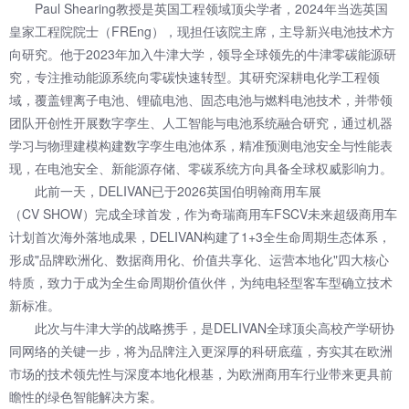
Paul Shearing教授是英国工程领域顶尖学者，2024年当选英国
皇家工程院院士（FREng），现担任该院主席，主导新兴电池技术方
向研究。他于2023年加入牛津大学，领导全球领先的牛津零碳能源研
究，专注推动能源系统向零碳快速转型。其研究深耕电化学工程领
域，覆盖锂离子电池、锂硫电池、固态电池与燃料电池技术，并带领
团队开创性开展数字孪生、人工智能与电池系统融合研究，通过机器
学习与物理建模构建数字孪生电池体系，精准预测电池安全与性能表
现，在电池安全、新能源存储、零碳系统方向具备全球权威影响力。
此前一天，DELIVAN已于2026英国伯明翰商用车展
（CV SHOW）完成全球首发，作为奇瑞商用车FSCV未来超级商用车
计划首次海外落地成果，DELIVAN构建了1+3全生命周期生态体系，
形成"品牌欧洲化、数据商用化、价值共享化、运营本地化"四大核心
特质，致力于成为全生命周期价值伙伴，为纯电轻型客车型确立技术
新标准。
此次与牛津大学的战略携手，是DELIVAN全球顶尖高校产学研协
同网络的关键一步，将为品牌注入更深厚的科研底蕴，夯实其在欧洲
市场的技术领先性与深度本地化根基，为欧洲商用车行业带来更具前
瞻性的绿色智能解决方案。