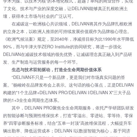
学术为媒、以技术为核"的本地化模式，超越了单纯的商业合作，实现
了文化、技术与产业的深度交融，让DELIVAN能够真正扎根欧洲土
壤，获得本土市场与社会的广泛认可。
在减碳这一欧洲核心共识领域，DELIVAN将其作为品牌扎根欧洲
的立身之本，以欧洲人推崇的可持续发展价值观作为品牌核心理念。
《欧洲气候法案》规定，至2040年，净减排目标为比1990年水平降低
90%‌‌，而与牛津大学ZERO Institute的协同研究，将进一步强化
DELIVAN在减碳技术领域的领先优势，让减碳理念真正融入到产品研
发、生产制造与运营服务的每一个环节。
生态与技术双轮驱动，打造全生命周期价值体系
“DELIVAN不只是一个新品牌，更是我们对市场真实问题的答
案。”杨峻岭在品牌发布会上表示。这句话的核心落点，正是DELIVAN
构建的"1个主品牌+DELIVAN PRO/DELIVAN I/DELIVAN X"三大子品
牌的1+3全生命周期生态体系。
其中，DELIVAN PRO聚焦全生命周期服务，依托产学研团队研发
的智能诊断与预测性维保技术，打造"零溢出、零进站、零等待、零保
养"四零诊断服务标准，结合"五单一封顶"高效维保流程，大幅提升车
辆出勤率、降低运营成本；DELIVAN I以数据智能为核心，基于同济