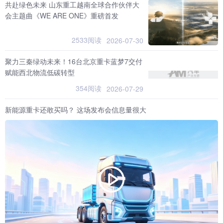
共赴绿色未来 山东重工越南全球合作伙伴大
会主题曲《WE ARE ONE》重磅首发
2533阅读
2026-07-30
聚力三秦绿动未来！16台北京重卡蓝梦7交付
赋能西北物流低碳转型
354阅读
2026-07-29
新能源重卡还敢买吗？ 这场发布会信息量很大