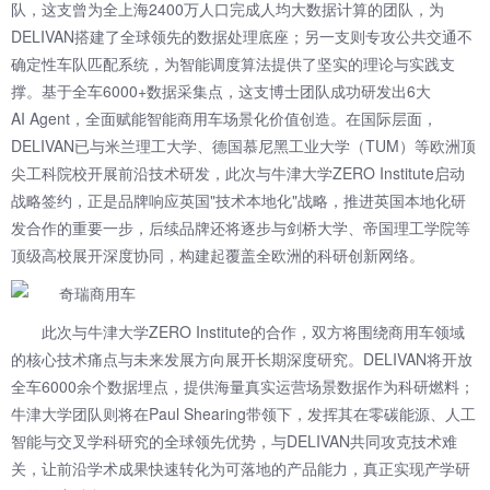
队，这支曾为全上海2400万人口完成人均大数据计算的团队，为
DELIVAN搭建了全球领先的数据处理底座；另一支则专攻公共交通不
确定性车队匹配系统，为智能调度算法提供了坚实的理论与实践支
撑。基于全车6000+数据采集点，这支博士团队成功研发出6大
AI Agent，全面赋能智能商用车场景化价值创造。在国际层面，
DELIVAN已与米兰理工大学、德国慕尼黑工业大学（TUM）等欧洲顶
尖工科院校开展前沿技术研发，此次与牛津大学ZERO Institute启动
战略签约，正是品牌响应英国"技术本地化"战略，推进英国本地化研
发合作的重要一步，后续品牌还将逐步与剑桥大学、帝国理工学院等
顶级高校展开深度协同，构建起覆盖全欧洲的科研创新网络。
此次与牛津大学ZERO Institute的合作，双方将围绕商用车领域
的核心技术痛点与未来发展方向展开长期深度研究。DELIVAN将开放
全车6000余个数据埋点，提供海量真实运营场景数据作为科研燃料；
牛津大学团队则将在Paul Shearing带领下，发挥其在零碳能源、人工
智能与交叉学科研究的全球领先优势，与DELIVAN共同攻克技术难
关，让前沿学术成果快速转化为可落地的产品能力，真正实现产学研