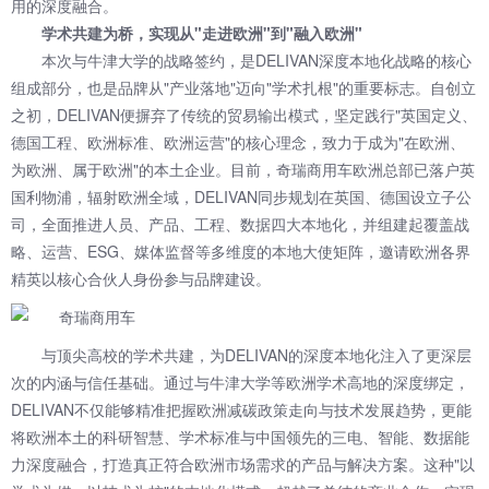
用的深度融合。
学术共建为桥，实现从"走进欧洲"到"融入欧洲"
本次与牛津大学的战略签约，是DELIVAN深度本地化战略的核心
组成部分，也是品牌从"产业落地"迈向"学术扎根"的重要标志。自创立
之初，DELIVAN便摒弃了传统的贸易输出模式，坚定践行"英国定义、
德国工程、欧洲标准、欧洲运营"的核心理念，致力于成为"在欧洲、
为欧洲、属于欧洲"的本土企业。目前，奇瑞商用车欧洲总部已落户英
国利物浦，辐射欧洲全域，DELIVAN同步规划在英国、德国设立子公
司，全面推进人员、产品、工程、数据四大本地化，并组建起覆盖战
略、运营、ESG、媒体监督等多维度的本地大使矩阵，邀请欧洲各界
精英以核心合伙人身份参与品牌建设。
与顶尖高校的学术共建，为DELIVAN的深度本地化注入了更深层
次的内涵与信任基础。通过与牛津大学等欧洲学术高地的深度绑定，
DELIVAN不仅能够精准把握欧洲减碳政策走向与技术发展趋势，更能
将欧洲本土的科研智慧、学术标准与中国领先的三电、智能、数据能
力深度融合，打造真正符合欧洲市场需求的产品与解决方案。这种"以