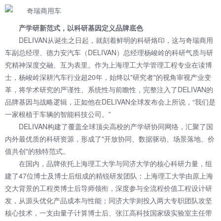
产学研新范式，以科研基因定义品牌底色
DELIVAN从诞生之日起，就刻着鲜明的科研烙印，这与奇瑞商用
车副总经理、德力安汽车（DELIVAN）总经理杨峻岭的科研气质与研
究精神深度交融、互为表里。作为上海理工大学管理工程专业在读博
士，杨峻岭深耕汽车行业超20年，始终以"研究者"的视角审视产业变
革，将学术研究的严谨性、系统性与前瞻性，完整注入了DELIVAN的
品牌基因与战略逻辑，正如他在DELIVAN全球发布会上所说，“我们是
一家根植于车辆的智能科技公司。”
DELIVAN构建了覆盖全球顶尖高校的产学研协同网络，汇聚了国
内外最优质的科研资源，形成了"开放协同、数据驱动、场景落地、价
值共创"的独特范式。
在国内，品牌依托上海理工大学与同济大学的核心科研力量，组
建了47位博士及博士后组成的精锐研发团队：上海理工大学由原上海
交大背景的工程类博士后导师领衔，深度参与全流程价值工程设计研
发，从源头优化产品成本与性能；同济大学则投入两大专职团队攻坚
核心技术，一支由量子计算博士后、张江高科技国家级实验室主任带