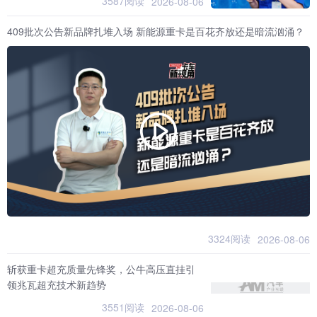
3587阅读
2026-08-06
409批次公告新品牌扎堆入场 新能源重卡是百花齐放还是暗流汹涌？
3324阅读
2026-08-06
斩获重卡超充质量先锋奖，公牛高压直挂引
领兆瓦超充技术新趋势
3551阅读
2026-08-06