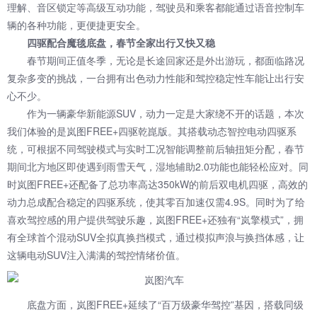
理解、音区锁定等高级互动功能，驾驶员和乘客都能通过语音控制车
辆的各种功能，更便捷更安全。
四驱配合魔毯底盘，春节全家出行又快又稳
春节期间正值冬季，无论是长途回家还是外出游玩，都面临路况
复杂多变的挑战，一台拥有出色动力性能和驾控稳定性车能让出行安
心不少。
作为一辆豪华新能源SUV，动力一定是大家绕不开的话题，本次
我们体验的是岚图FREE+四驱乾崑版。其搭载动态智控电动四驱系
统，可根据不同驾驶模式与实时工况智能调整前后轴扭矩分配，春节
期间北方地区即使遇到雨雪天气，湿地辅助2.0功能也能轻松应对。同
时岚图FREE+还配备了总功率高达350kW的前后双电机四驱，高效的
动力总成配合稳定的四驱系统，使其零百加速仅需4.9S。同时为了给
喜欢驾控感的用户提供驾驶乐趣，岚图FREE+还独有“岚擎模式”，拥
有全球首个混动SUV全拟真换挡模式，通过模拟声浪与换挡体感，让
这辆电动SUV注入满满的驾控情绪价值。
底盘方面，岚图FREE+延续了“百万级豪华驾控”基因，搭载同级