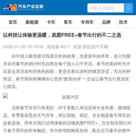
首页
新能源
卡车
客车
专用车
品牌
技术
以科技让体验更温暖，岚图FREE+春节出行的不二之选
2026-01-26 13:18:00
阅读量:4011
来源:新能源汽车网
在中国人眼里腊月既是旧年的收尾，也是新年的序章，进入到腊
月农历春节的倒计时也自然在每个国人心中开启。春节的美好时光不
仅是走亲访友时的热热闹闹，更是全家出游时的惬意舒适，无论何种
情况，春节期间有辆懂你心意的“默契伙伴”一定会让春节出行更加安
心踏实。
当然春节并非只有美好，对于多数人来说还有长途奔袭、拥堵路
况、冬季复杂恶劣天气等等，所以智能、稳定、安全都是春节用车的
必备选项。而本次我们试驾体验的这辆岚图FREE+，完全契合我们对
于春节用车的所有畅想，华为智驾智舱双加持，配合百万豪车的硬件