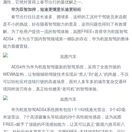
属性，它绝对算得上春节出行的最优解之一。
华为双智加持，短途更惬意长途更轻松
春节出行往往是长途多、拥堵多，这样的工况对于驾驶员来说都
是不小的挑战，好在随着智驾能力的普及，这些问题也得到了有效缓
解。为了给用户提供一流的智驾体验，岚图FREE+首搭华为乾崑智驾
ADS4，作为当下国内智驾领域第一梯队的存在，华为乾崑智驾的整体
能力毋庸置疑。
ADS4作为华为乾崑智驾最新的智驾系统，采用了全面升级的
WEWA架构，让智能辅助驾驶技术实现从“类人”到“超人”的跨越，不仅
可以轻松应对连续行驶的高速场景，面对人多车多的城市复杂交通环
境同样游刃有余，真正给你媲美“老司机”的智驾体验。
华为乾崑智驾ADS4系统拥有包括1个192线激光雷达、3个4D毫
米波雷达、7个高清摄像头等组成的29个高性能传感器，这为岚图
FREE+赋予了顶级的环境感知能力，让其可以真正“眼观六路耳听八
方”，轻松应对各类复杂工况。岚图FREE+支持城市NCA能力，可以