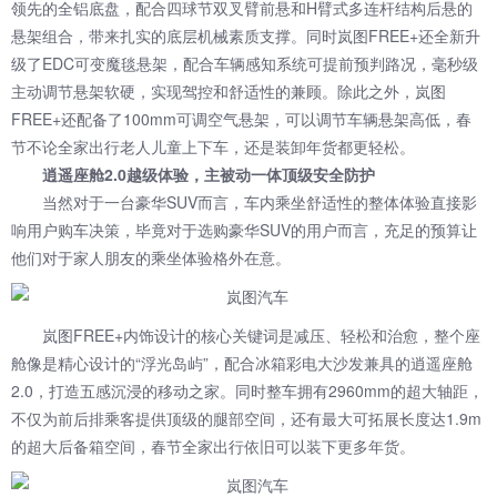
领先的全铝底盘，配合四球节双叉臂前悬和H臂式多连杆结构后悬的
悬架组合，带来扎实的底层机械素质支撑。同时岚图FREE+还全新升
级了EDC可变魔毯悬架，配合车辆感知系统可提前预判路况，毫秒级
主动调节悬架软硬，实现驾控和舒适性的兼顾。除此之外，岚图
FREE+还配备了100mm可调空气悬架，可以调节车辆悬架高低，春
节不论全家出行老人儿童上下车，还是装卸年货都更轻松。
逍遥座舱2.0越级体验，主被动一体顶级安全防护
当然对于一台豪华SUV而言，车内乘坐舒适性的整体体验直接影
响用户购车决策，毕竟对于选购豪华SUV的用户而言，充足的预算让
他们对于家人朋友的乘坐体验格外在意。
岚图FREE+内饰设计的核心关键词是减压、轻松和治愈，整个座
舱像是精心设计的“浮光岛屿”，配合冰箱彩电大沙发兼具的逍遥座舱
2.0，打造五感沉浸的移动之家。同时整车拥有2960mm的超大轴距，
不仅为前后排乘客提供顶级的腿部空间，还有最大可拓展长度达1.9m
的超大后备箱空间，春节全家出行依旧可以装下更多年货。