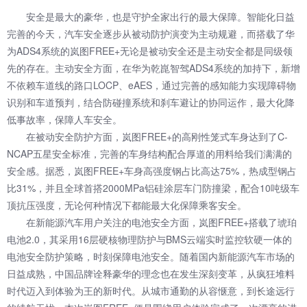
安全是最大的豪华，也是守护全家出行的最大保障。智能化日益
完善的今天，汽车安全逐步从被动防护演变为主动规避，而搭载了华
为ADS4系统的岚图FREE+无论是被动安全还是主动安全都是同级领
先的存在。主动安全方面，在华为乾崑智驾ADS4系统的加持下，新增
不依赖车道线的路口LOCP、eAES，通过完善的感知能力实现障碍物
识别和车道预判，结合防碰撞系统和刹车避让的协同运作，最大化降
低事故率，保障人车安全。
在被动安全防护方面，岚图FREE+的高刚性笼式车身达到了C-
NCAP五星安全标准，完善的车身结构配合厚道的用料给我们满满的
安全感。据悉，岚图FREE+车身高强度钢占比高达75%，热成型钢占
比31%，并且全球首搭2000MPa铝硅涂层车门防撞梁，配合10吨级车
顶抗压强度，无论何种情况下都能最大化保障乘客安全。
在新能源汽车用户关注的电池安全方面，岚图FREE+搭载了琥珀
电池2.0，其采用16层硬核物理防护与BMS云端实时监控软硬一体的
电池安全防护策略，时刻保障电池安全。随着国内新能源汽车市场的
日益成熟，中国品牌诠释豪华的理念也在发生深刻变革，从疯狂堆料
时代迈入到体验为王的新时代。从城市通勤的从容惬意，到长途远行