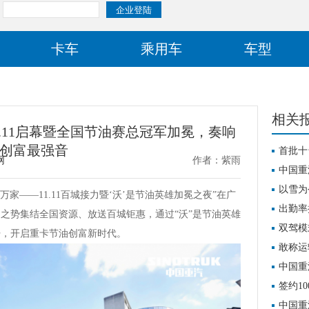
卡车
乘用车
车型
相关
.11启幕暨全国节油赛总冠军加冕，奏响
创富最强音
首批十
网
作者：紫雨
车赋能
中国重
以雪为
万家——11.11百城接力暨‘沃’是节油英雄加冕之夜”在广
发
出勤率
之势集结全国资源、放送百城钜惠，通过“沃”是节油英雄
板！
双驾模
杆，开启重卡节油创富新时代。
敢称运
中国重
操作指
签约1
新时代
中国重