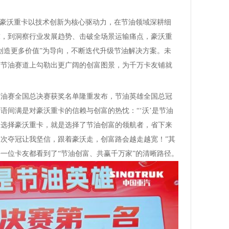
，豪沃重卡以技术创新为核心驱动力，在节油领域深耕细
求，到洞察行业发展趋势、击破全场景运输痛点，豪沃重
创造更多价值”为导向，不断迭代升级节油解决方案。未
卡节油赛道上勾勒出更广阔的创富图景，为千万卡友铺就
节油赛全国总决赛获奖名单隆重发布，节油英雄全国总冠
语间满是对豪沃重卡的信赖与创富的热忱：“‘沃’是节油
！选择豪沃重卡，就是选择了节油创富的领航者，省下来
次夺冠让我坚信，跟着豪沃走，创富路会越走越宽！”其
一位卡友都看到了“节油创富、共赢千万家”的清晰路径。