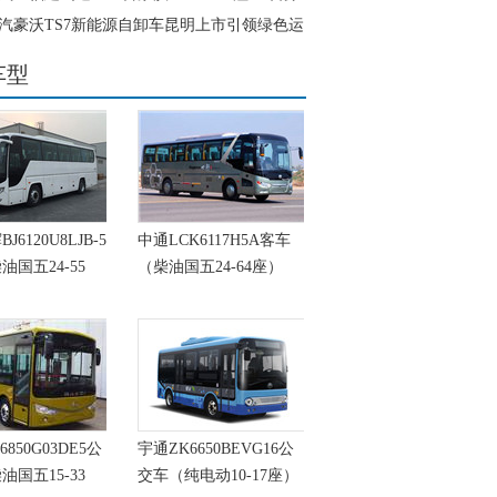
汽豪沃TS7新能源自卸车昆明上市引领绿色运
车型
6120U8LJB-5
中通LCK6117H5A客车
油国五24-55
（柴油国五24-64座）
6850G03DE5公
宇通ZK6650BEVG16公
油国五15-33
交车（纯电动10-17座）