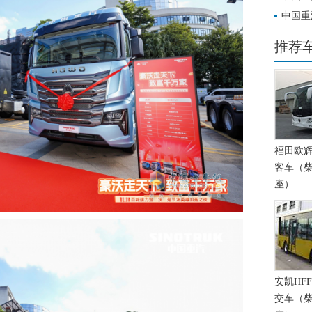
略签约
中国重
输
推荐
福田欧辉BJ
客车（柴
座）
安凯HFF
交车（柴