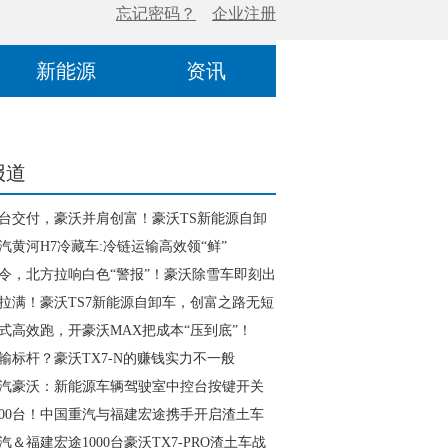
新能源
资讯
报道
台交付，豪沃并肩创富！豪沃TS新能源自卸
宜宾工程运输
汽黄河H7冷藏车:冷链运输高效领“鲜”
令，北方拉响白色“警报”！豪沃除雪车即刻出
拉满！豪沃TS7新能源自卸车，创富之路无短
式高效跑，开豪沃MAX把成本“压到底”！
输标杆？豪沃TX7-N的赚钱实力不一般
汽豪沃：新能源车辆驾驶室中控台按键开关
南
000台！中国重汽与福建宏途携手开启渣土车
汽＆福建宏途1000台豪沃TX7-PRO渣土车战