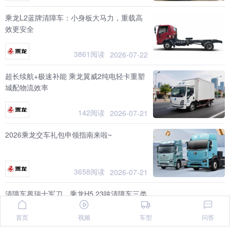
乘龙L2蓝牌清障车：小身板大马力，重载高
效更安全
3861阅读
2026-07-22
超长续航+极速补能 乘龙翼威2纯电轻卡重塑
城配物流效率
142阅读
2026-07-21
2026乘龙交车礼包申领指南来啦~
3658阅读
2026-07-21
清障车界瑞士军刀，乘龙H5 23吨清障车三类
上装任您选
首页
视频
车型
问答
3552阅读