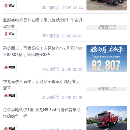
3525阅读
2026-08-04
底部换电究竟好在哪？乘龙翼威5牵引车告诉
你答案
3516阅读
2026-08-03
乘势而上，再攀高峰！东风柳汽1-7月累计销
售82807辆，同比增长33%
3126阅读
2026-08-03
乘龙颠覆性新作，新能源子母车引领行业大
变革！
3509阅读
2026-07-30
每公里电耗仅1度 乘龙H5 8×4纯电载货车助
您稳赚每一程
3460阅读