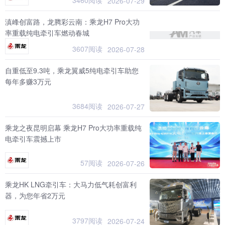
2026-07-29
滇峰创富路，龙腾彩云南：乘龙H7 Pro大功
率重载纯电牵引车燃动春城
3607阅读
2026-07-28
自重低至9.3吨，乘龙翼威5纯电牵引车助您
每年多赚3万元
3684阅读
2026-07-27
乘龙之夜昆明启幕 乘龙H7 Pro大功率重载纯
电牵引车震撼上市
57阅读
2026-07-26
乘龙HK LNG牵引车：大马力低气耗创富利
器，为您年省2万元
3797阅读
2026-07-24