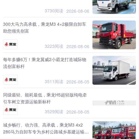
3730阅读
2026-08-06
300大马力高承载，乘龙M3 4×2极限自卸车
助您领先创富
3223阅读
2026-08-06
每年多赚6万！乘龙翼威2小霸龙打造城际物
流创富标杆
3511阅读
2026-08-05
同级最轻、能耗最低，乘龙H5超轻版纯电牵
引车树立资源运输新标杆
3529阅读
2026-08-05
城乡畅行、动力强、高承载，乘龙M3 4x2
280马力自卸车专为乡村公路城乡基建运输而
生