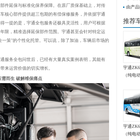
件延保与标准化保养保障。在原厂质保基础上，对传
由产品
全车核心部件提供超三包期的有偿保修服务，并依据宇通
车价值
推荐
值得一提的是，宇通全包服务还极具灵活性，用户可根据
务年限，精准选择延保部件范围。宇通甚至会针对特定运
企一策”的个性化托管。可以说，除了加油，车辆后市场的
服务全包问世后，已经有大量真实案例表明，其能有
宇通ZK6
终带来运营价值的切实增长。
（纯电动2
而生 破解维保痛点
宇通ZK6
（纯电动2