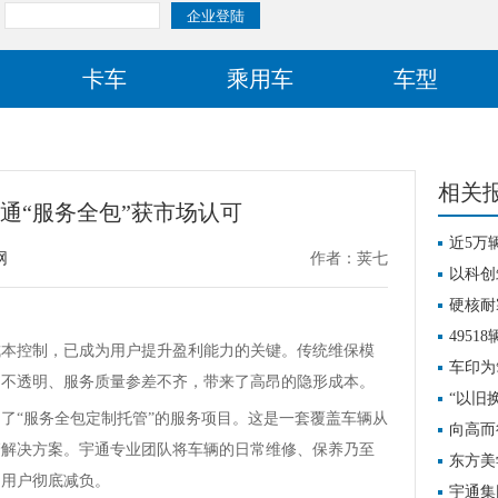
卡车
乘用车
车型
相关
通“服务全包”获市场认可
近5万
网
作者：荚七
升级路
以科创
阶密码
硬核耐
挑战
495
控制，已成为用户提升盈利能力的关键。传统维保模
车印为
的不透明、服务质量参差不齐，带来了高昂的隐形成本。
“以旧
“服务全包定制托管”的服务项目。这是一套覆盖车辆从
助力
向高而
管解决方案。宇通专业团队将车辆的日常维修、保养乃至
内涵
东方美
为用户彻底减负。
设计奖
宇通集