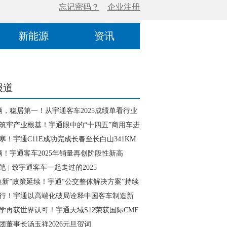
新能源
资讯
报道
辆，稳居第一！从宇通客车2025成绩单看行业
径
筑牢产业根基！宇通眼中的“十四五”商用车进
寒！宇通C11E成功完成长春至长白山341KM
18辆！宇通客车2025年销量再创阶段性新高
笔 | 致宇通客车一起走过的2025
换新”政策延续！宇通“公交整体解决方案”持续
行！宇通以高端化破局诠释中国客车制造新
学再获世界认可！宇通天域S12荣获国际CMF
团董事长汤玉祥2026元旦贺词