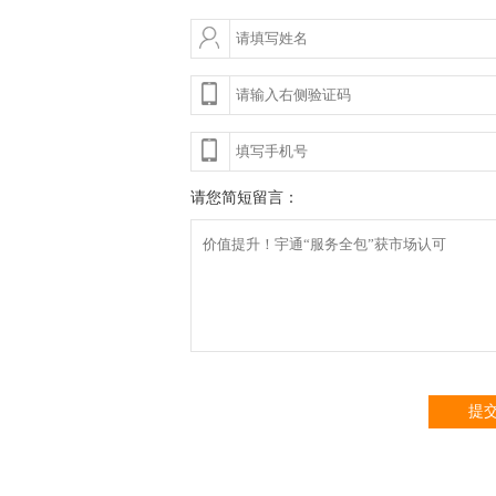
请您简短留言：
提