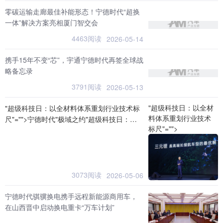
零碳运输走廊最佳补能形态！宁德时代“超换
一体”解决方案亮相厦门智交会
4463阅读
2026-05-14
携手15年不变“芯”，宇通宁德时代再签全球战
略备忘录
3791阅读
2026-05-13
"超级科技日：以全材
"超级科技日：以全材料体系重划行业技术标
料体系重划行业技术
尺"="">宁德时代"极域之约"超级科技日：以
标尺"="">
全材料体系重划行业技术标尺
3073阅读
2026-05-06
宁德时代骐骥换电携手远程新能源商用车，
在山西晋中启动换电重卡“万车计划”