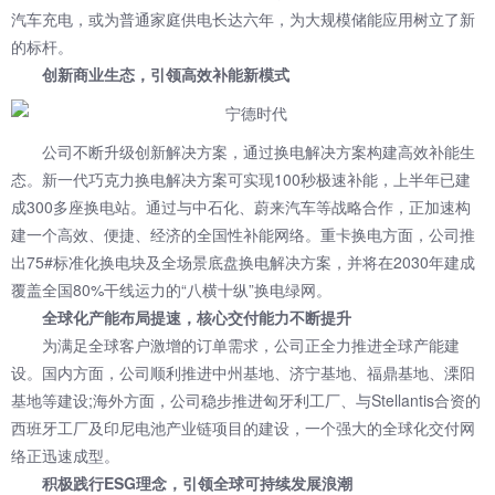
汽车充电，或为普通家庭供电长达六年，为大规模储能应用树立了新
的标杆。
创新商业生态，引领高效补能新模式
公司不断升级创新解决方案，通过换电解决方案构建高效补能生
态。新一代巧克力换电解决方案可实现100秒极速补能，上半年已建
成300多座换电站。通过与中石化、蔚来汽车等战略合作，正加速构
建一个高效、便捷、经济的全国性补能网络。重卡换电方面，公司推
出75#标准化换电块及全场景底盘换电解决方案，并将在2030年建成
覆盖全国80%干线运力的“八横十纵”换电绿网。
全球化产能布局提速，核心交付能力不断提升
为满足全球客户激增的订单需求，公司正全力推进全球产能建
设。国内方面，公司顺利推进中州基地、济宁基地、福鼎基地、溧阳
基地等建设;海外方面，公司稳步推进匈牙利工厂、与Stellantis合资的
西班牙工厂及印尼电池产业链项目的建设，一个强大的全球化交付网
络正迅速成型。
积极践行ESG理念，引领全球可持续发展浪潮