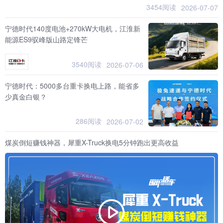
3454阅读
2026-07-07
宁德时代140度电池+270kW大电机，江淮新
能源ES9驭峰版山路定锋芒
3540阅读
2026-07-06
宁德时代：5000多台重卡换电上路，能省多
少真金白银？
286阅读
2026-07-02
煤炭倒短赚钱神器，犀重X-Truck换电5分钟跑出更高收益