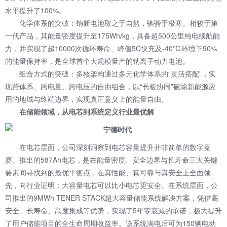
水平提升了100%。
化学体系的突破：钠新电池取之于自然，驰骋于极寒。相较于第
一代产品，其能量密度提升至175Wh/kg，具备超500公里纯电续航能
力，并实现了超10000次循环寿命、峰值5C快充及-40℃环境下90%
的能量保持率，是全球首个大规模量产的钠离子动力电池。
组合方式的突破：多核架构通过多元化学体系的“灵活搭配”，实
现跨体系、跨电量、跨电压的自由组合，以“长板协同”破除新能源应
用的地域与终端边界，实现真正意义上的能量自由。
在储能领域，从电芯到系统定义行业最优解
在电芯层面，公司深刻洞察到电芯容量提升并非简单的数字竞
赛。推出的587Ah电芯，是在能量密度、安全边界与长寿命三大关键
要素间寻找到的最优平衡点，在真性能、真可靠与真安全上全面领
先，向行业证明：大容量电芯可以比小电芯更安全。在系统层面，公
司推出的9MWh TENER STACK超大容量储能系统解决方案，凭借高
安全、长寿命、高度集成等优势，实现了5年零衰减的承诺，极大提升
了用户储能项目的全生命周期收益率。该系统满电后可为150辆电动