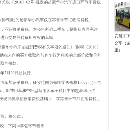
关税〔2016〕63号)规定的超豪华小汽车进口环节消费税
排气量)的超豪华小汽车仅在零售环节征收消费税。
不征收消费税。本公告所称二手车，是指从办理完注
安凯HFF
前进行交易并转移所有权的车辆。
交车（柴
华小汽车加征消费税有关事项的通知》(财税〔2016〕
座）
是指纳税人向购买方收取的与购车行为相关的全部价款和价外
收取的价款。
年7月20日起执行。
车加征消费税，征收范围为每辆零售价格130万元(不含
车，即乘用车和中轻型商用客车子税目中的超豪华小汽
节按现行税率征收消费税基础上，在零售环节加征消费税，
额计算公式：
，下同)×零售环节税率