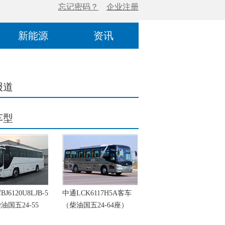
新能源
资讯
报道
车型
6120U8LJB-5
中通LCK6117H5A客车
油国五24-55
（柴油国五24-64座）