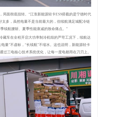
，局面彻底扭转。“江淮新能源轻卡ES9搭载的是宁德时代
池好太多，虽然电量不是当前最大的，但续航满足城配冷链
季续航腰斩、夏季性能衰减的致命痛点。”
9冷藏车在全程开启大功率制冷机组的严苛工况下，续航达
大电量”不虚标，“长续航”不缩水。这也说明，新能源轻卡
要通过三电核心技术系统优化，让每一度电都用在刀刃上。