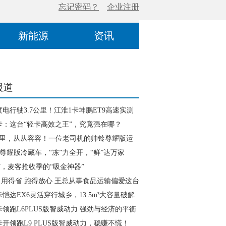
新能源
资讯
报道
度电行驶3.7公里！江淮1卡坤鹏ET9高速实测
品实力
卡：这台“轻卡高效之王”，究竟强在哪？
里，从从容容！一位老司机的帅铃尊耀版运
9尊耀版冷藏车，“冻”力全开，“鲜”达万家
7，麦客抢收季的“吸金神器”
 用得省 跑得放心 王总从事食品运输偏爱这台
卡恺达EX6灵活穿行城乡，13.5m³大容量破解
送难题
卡领跑L6PLUS版智威动力 强劲与经济的平衡
卡开领跑L9 PLUS版智威动力，稳赚不慌！