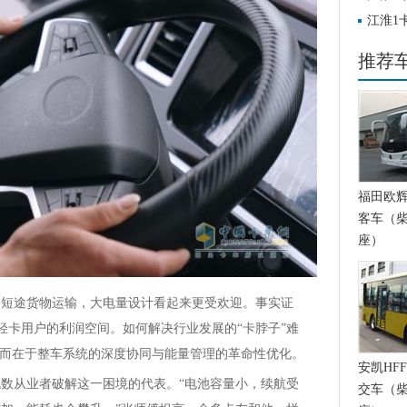
江淮1
推荐
福田欧辉BJ
客车（柴
座）
中短途货物运输，大电量设计看起来更受欢迎。事实证
轻卡用户的利润空间。如何解决行业发展的“卡脖子”难
，而在于整车系统的深度协同与能量管理的革命性优化。
安凯HFF
数从业者破解这一困境的代表。“电池容量小，续航受
交车（柴