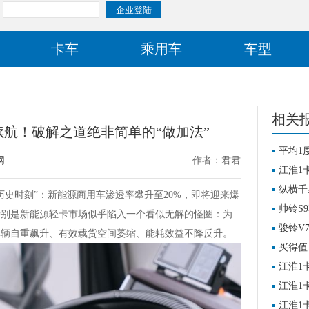
卡车
乘用车
车型
相关
续航！破解之道绝非简单的“做加法”
平均1
网
作者：君君
验证产
江淮1
纵横千
历史时刻”：新能源商用车渗透率攀升至20%，即将迎来爆
营实录
帅铃S
特别是新能源轻卡市场似乎陷入一个看似无解的怪圈：为
骏铃V
车辆自重飙升、有效载货空间萎缩、能耗效益不降反升。
买得值
车
江淮1
短途配
江淮1
江淮1