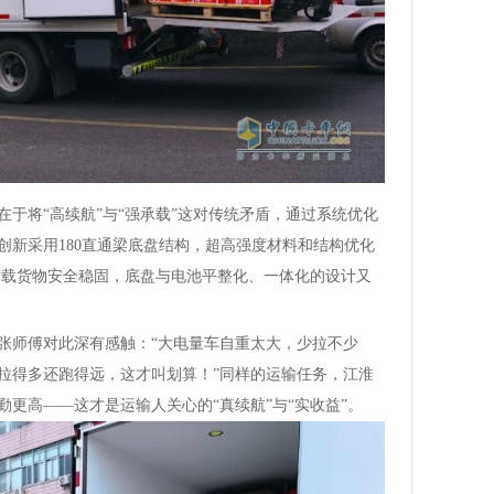
在于将“高续航”与“强承载”这对传统矛盾，通过系统优化
它创新采用180直通梁底盘结构，超高强度材料和结构优化
满载货物安全稳固，底盘与电池平整化、一体化的设计又
。张师傅对此深有感触：“大电量车自重太大，少拉不少
，拉得多还跑得远，这才叫划算！”同样的运输任务，江淮
勤更高——这才是运输人关心的“真续航”与“实收益”。