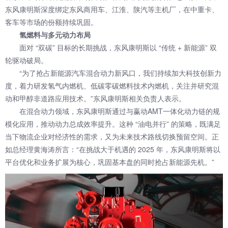
东风康明斯深度绑定
东风商用车
、江淮、陕汽等主机厂，在中重卡、
客车等市场的份额持续巩固。
氢燃料与多元动力布局
面对 “双碳” 目标的长期挑战，东风康明斯以 “传统 + 新能源” 双
轮驱动破局。
“为了抢占新能源汽车混合动力新风口，我们持续加大科技创新力
度，着力研发氢气内燃机、低碳零碳燃料技术内燃机，关注并研究混
动和甲醇非道路应用技术。”东风康明斯相关负责人表示。
在混合动力领域，东风康明斯通过与赢动AMT一体化动力链的规
模化应用，推动动力总成效率提升。这种 “油电并行” 的策略，既满足
当下物流企业对经济性的需求，又为未来技术路线切换预留空间。正
如总经理黄海涛所言：“在挑战大于机遇的 2025 年，东风康明斯将以
平台优化和业务扩展为核心，巩固基本盘的同时抢占新能源先机。”