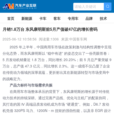
首页
新能源
卡车
客车
专用车
品牌
技术
月销1.8万台 东风康明斯前5月产值破47亿的增长密码
2025-06-12 10:58:56
阅读量:1306
来源:中国客车网
2025 年上半年，中国商用车市场在政策刺激与结构性调整中呈现
分化态势，而
东风康明斯
以 “稳中有进” 的姿态交出了一份亮眼答卷：
5 月发动机销量近 1.8 万台，同比增长 20.23%；前 5 月总产量突破 9
万台，总产值 47.3 亿元，同比增长 2.3%。这一成绩不仅凸显了企业
在传统动力领域的深厚底蕴，更折射出其在新能源转型与市场变局中
的战略定力。
产品力
标杆与市场需求共振
在商用车市场整体承压的背景下，东风康明斯的增长源于对传统
动力技术的持续深耕。通过完善产品线、优化与主机厂的配装协同，
其打造的国 Ⅳ 高端品质发动机成为市场 “硬通货”。例如，D6.7 发动
机凭借 320PS 马力、1200N・m 扭矩的强劲性能，以及非 EGR 设计