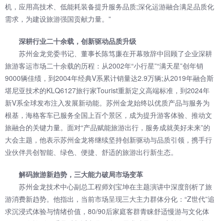
机，应用高技术、低能耗装备提升服务品质;深化运游融合满足品质化
需求，为建设旅游强国贡献力量。”
深耕行业二十余载，创新驱动品质升级
苏州金龙党委书记、董事长陈笃廉在开幕致辞中回顾了企业深耕
旅游客运市场二十余载的历程：从2002年“小行星”“满天星”创年销
9000辆佳绩，到2004年经典V系累计销量达2.9万辆;从2019年融合斯
堪尼亚技术的KLQ6127旅行家Tourist重新定义高端标准，到2024年
新V系全球发布注入发展新动能。苏州金龙始终以优质产品与服务为
根基，
海格客车
已服务全国上百个景区，成为提升游客体验、推动文
旅融合的关键力量。面对“产品赋能旅游出行，服务成就美好未来”的
大会主题，他表示苏州金龙将继续坚持创新驱动与品质引领，携手行
业伙伴共创智能、绿色、便捷、舒适的旅游出行新生态。
解码旅游新趋势，三大能力破局市场变革
苏州金龙技术中心副总工程师刘宝坤在主题演讲中深度剖析了旅
游消费新趋势。他指出，当前市场呈现三大主力群体分化：“Z世代”追
求沉浸式体验与情绪价值，80/90后家庭客群青睐舒适慢游与文化体