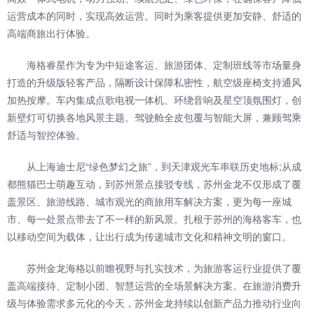
运营成本的同时，实现高效运营。同时为乘客提供更加安静、舒适的
高端商旅出行体验。
海格睿星作为专为中短途客运、旅游团体、定制班线等市场量身
打造的升级版轻客产品，隔断设计保障私密性，航空级座椅支持通风
加热按摩。车内集成点歌电视一体机、环绕音响及星空顶氛围灯，创
新壁灯可切换各地风景主题。驾驶舱全皮包覆与智能大屏，兼顾驾乘
舒适与智控体验。
从上海迪士尼“绿色梦幻之旅”，到天津观光车串联历史地标;从成
都熊猫巴士萌趣互动，到苏州景点接驳专线，苏州金龙不仅形成了覆
盖景区、旅游线路、城市观光的商旅用车解决方案，更为每一座城
市、每一处景点带去了不一样的新风景。扎根于苏州的海格客车，也
以移动空间为载体，让出行成为传递城市文化和精神文明的窗口。
苏州金龙海格以前瞻视野与扎实技术，为旅游客运行业提供了覆
盖高端接待、定制小团、智慧运营的全场景解决方案。在旅游消费升
级与体验需求多元化的今天，苏州金龙持续以创新产品力推动行业向