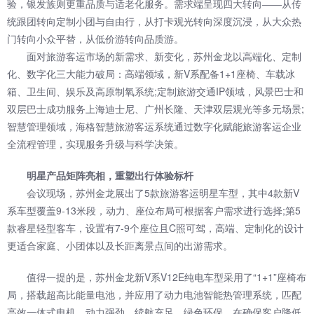
验，银发族则更重品质与适老化服务。需求端呈现四大转向——从传
统跟团转向定制小团与自由行，从打卡观光转向深度沉浸，从大众热
门转向小众平替，从低价游转向品质游。
面对旅游客运市场的新需求、新变化，苏州金龙以高端化、定制
化、数字化三大能力破局：高端领域，新V系配备1+1座椅、车载冰
箱、卫生间、娱乐及高原制氧系统;定制旅游交通IP领域，风景巴士和
双层巴士成功服务上海迪士尼、广州长隆、天津双层观光等多元场景;
智慧管理领域，海格智慧旅游客运系统通过数字化赋能旅游客运企业
全流程管理，实现服务升级与科学决策。
明星产品矩阵亮相，重塑出行体验标杆
会议现场，苏州金龙展出了5款旅游客运明星车型，其中4款新V
系车型覆盖9-13米段，动力、座位布局可根据客户需求进行选择;第5
款睿星轻型客车，设置有7-9个座位且C照可驾，高端、定制化的设计
更适合家庭、小团体以及长距离景点间的出游需求。
值得一提的是，苏州金龙新V系V12E纯电车型采用了“1+1”座椅布
局，搭载超高比能量电池，并应用了动力电池智能热管理系统，匹配
高效一体式电机，动力强劲、续航充足、绿色环保，在确保客户降低