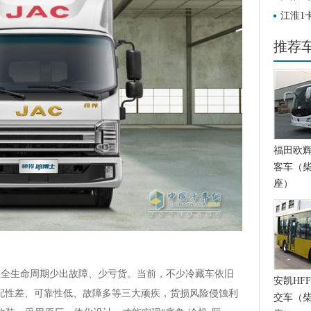
江淮1
推荐
福田欧辉BJ
客车（柴
座）
在全生命周期少出故障、少亏货。当前，不少冷藏车依旧
安凯HFF
匹配性差、可靠性低、故障多等三大顽疾，货损风险侵蚀利
交车（柴