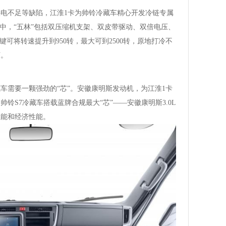
电不足等缺陷，江淮1卡为帅铃冷藏车精心开发冷链专属
其中，“五林”包括双压缩机支架、双皮带驱动、双倍电压、
键可将转速提升到950转，最大可到2500转，原地打冷不
河。
车需要一颗强劲的“芯”。安徽康明斯发动机，为江淮1卡
铃S7冷藏车搭载蓝牌合规最大“芯”——安徽康明斯3.0L
性能和经济性能。