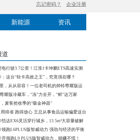
新能源
资讯
报道
度电行驶3.7公里！江淮1卡坤鹏ET9高速实测
品实力
卡：这台“轻卡高效之王”，究竟强在哪？
里，从从容容！一位老司机的帅铃尊耀版运
9尊耀版冷藏车，“冻”力全开，“鲜”达万家
7，麦客抢收季的“吸金神器”
 用得省 跑得放心 王总从事食品运输偏爱这台
卡恺达EX6灵活穿行城乡，13.5m³大容量破解
送难题
卡领跑L6PLUS版智威动力 强劲与经济的平衡
卡开领跑L9 PLUS版智威动力，稳赚不慌！