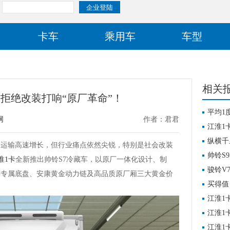
卡车
乘用车
车型
相关
，拒绝改装打响“原厂革命”！
平均1
网
作者：君君
验证产
江淮1
纵横千
链运输高速增长，但行业痛点依然尖锐，特别是社会改装
营实录
帅铃S
淮1卡
全新推出帅铃S7冷藏车，以原厂一体化设计、制
骏铃V
链专属底盘、安康黄金动力链及高品质原厂厢三大黄金价
买得值
车
江淮1
短途配
江淮1
江淮1