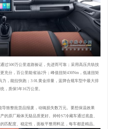
通过500万公里道路验证，先进而可靠；采用高压共轨技
烧更充分，百公里能省油2升；峰值扭矩430Nm，低速扭矩
大马力，能拉快跑；3.0L黄金排量，蓝牌合规车型中最大排
统，质保5年16万公里。
能导致整批货品报废，动辄损失数万元。要想保温效果
产的原厂厢体无疑品质更好。帅铃S7冷藏车通过底盘、
体的匹配度、稳定性，面板平整用料足，每车都是精品。