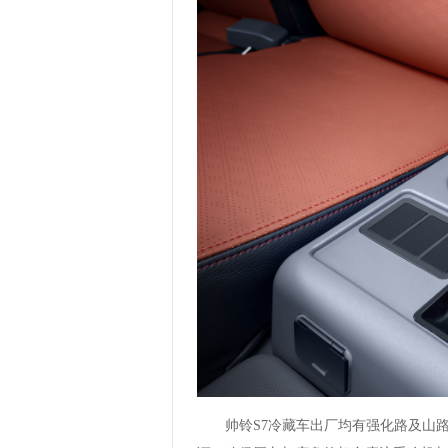
帅铃S7冷藏车出厂均有强化路及山