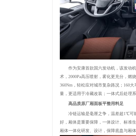
作为安康首款国六发动机，该发动机
术，2000Pa高压喷射，雾化更充分，燃
360Nm，轻松应对城市复杂路况；160
量，更适用于冷藏改装；一体式后处理系
高品质原厂厢面板平整用料足
冷链运输是毫厘之争，温差超1℃可
好，厢体是重要保障，一体设计、标准生
厢体一体化研发、设计，保障底盘与厢