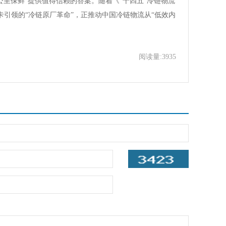
公里保鲜”提供值得信赖的答案。随着《“十四五”冷链物流
卡引领的“冷链原厂革命”，正推动中国冷链物流从“低效内
阅读量:3935